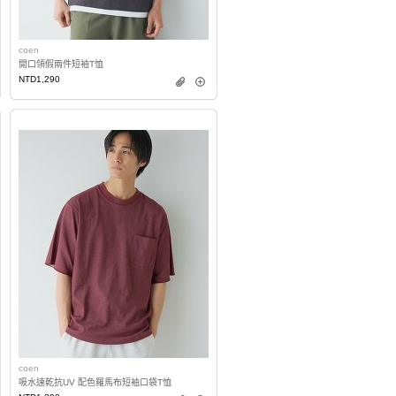
coen
開口領假兩件短袖T恤
NTD1,290
coen
吸水速乾抗UV 配色羅馬布短袖口袋T恤