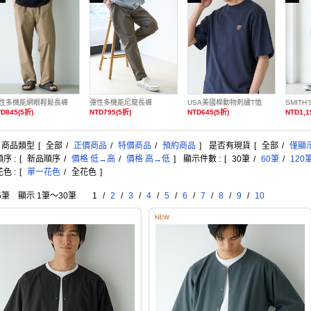
性多機能網眼輕鬆長褲
彈性多機能尼龍長褲
USA美國棉動物刺繡T恤
D845(5折)
NTD795(5折)
NTD645(5折)
NTD1,1
: 商品類型
[
全部
/
正價商品
/
特價商品
/
預約商品
]
是否有現貨
[
全部
/
僅顯
序 :
[
新品順序
/
價格 低→高
/
價格 高→低
]
顯示件數 :
[
30筆
/
60筆
/
120
色 :
[
單一花色
/
全花色
]
5筆 顯示 1筆〜30筆
1
/
2
/
3
/
4
/
5
/
6
/
7
/
8
/
9
/
10