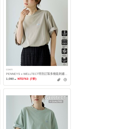
coen
PENNEYS x WELLTECT特別訂製多機能刺繡T恤 抗UV・涼感・吸水速乾・遮熱
1,090→
NTD763
(7折)