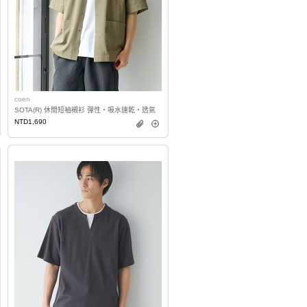
coen
SOTA(R) 休閒短袖襯衫 彈性・吸水速乾・透氣
NTD1,690