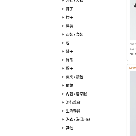
外套 / 大衣
褲子
裙子
洋裝
西裝 / 套裝
包
coe
SO
鞋子
NTD
飾品
帽子
皮夾 / 錢包
眼鏡
內著 / 居家服
流行雜貨
生活雜貨
泳衣 / 海灘用品
其他