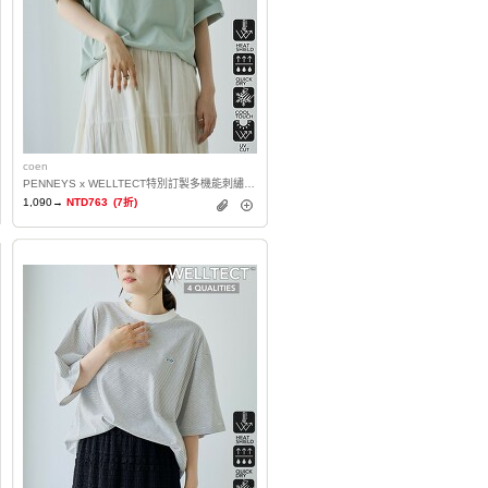
coen
PENNEYS x WELLTECT特別訂製多機能刺繡T恤 抗UV・涼感・吸水速乾・遮熱
1,090→
NTD763
(7折)