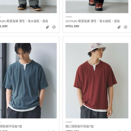
n
coen
TA(R) 輕便寬褲 彈性・吸水速乾・透氣
SOTA(R) 輕便寬褲 彈性・吸水速乾・透氣
1,690
NTD1,690
n
coen
領假兩件短袖T恤
開口領假兩件短袖T恤