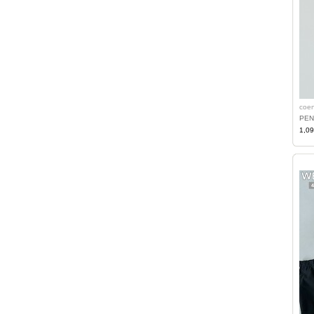
coe
1,0