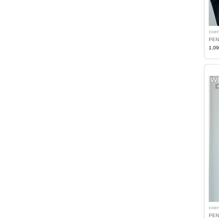
coe
1,0
coe