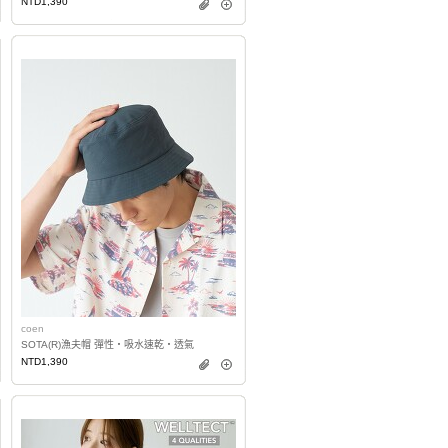
NTD1,390
coen
SOTA(R)漁夫帽 彈性・吸水速乾・透氣
NTD1,390