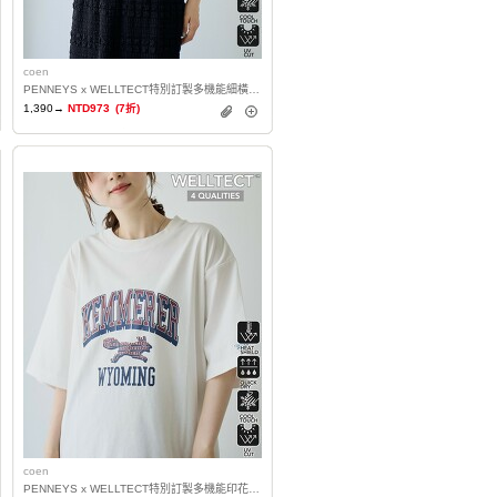
coen
PENNEYS x WELLTECT特別訂製多機能細橫條紋T恤 抗UV・涼感・吸水速乾・遮熱
1,390→
NTD973
(7折)
coen
PENNEYS x WELLTECT特別訂製多機能印花T恤 抗UV・涼感・吸水速乾・遮熱