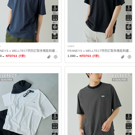
n
coen
PENNEYS x WELLTECT特別訂製多機能刺繡T恤 抗UV・涼感・吸水速乾・遮熱
PENNEYS x WELLTECT特別訂製多機能刺繡T恤 抗UV・涼感・吸水速乾・遮熱
90→
NTD763
(7折)
1,090→
NTD763
(7折)