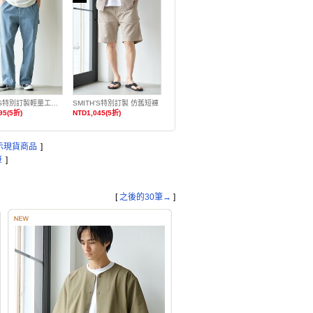
SMITH’S特別訂製輕量工作褲
SMITH’S特別訂製 仿舊短褲
95(5折)
NTD1,045(5折)
示現貨商品
]
筆
]
[
之後的30筆→
]