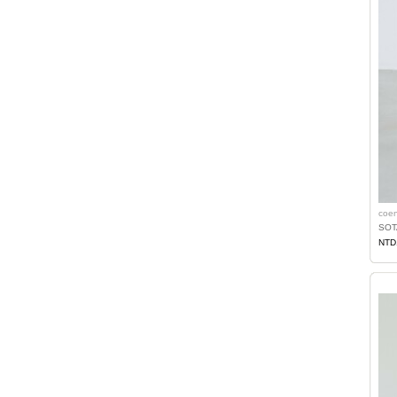
coe
SO
NTD