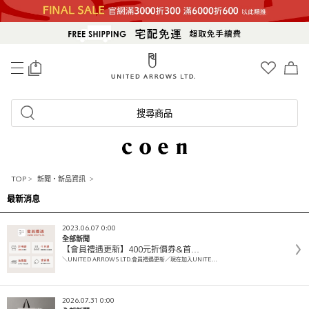
0
搜尋商品
TOP
>
新聞・新品資訊
>
最新消息
2023.06.07 0:00
全部新聞
【會員禮遇更新】400元折價券&首…
＼UNITED ARROWS LTD.會員禮遇更新／現在加入UNITE…
2026.07.31 0:00