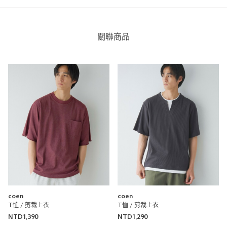
彈性
無彈性
彈性好
透明度
不透明
很透明
關聯商品
台灣限定SOS短袖
coen
coen環球店
0cm
尺寸感
窄
寬
重量
重
輕
厚度
薄
厚
coen
coen
柔軟性
硬
軟
T恤 / 剪裁上衣
T恤 / 剪裁上衣
NTD1,390
NTD1,290
彈性
無彈性
彈性好