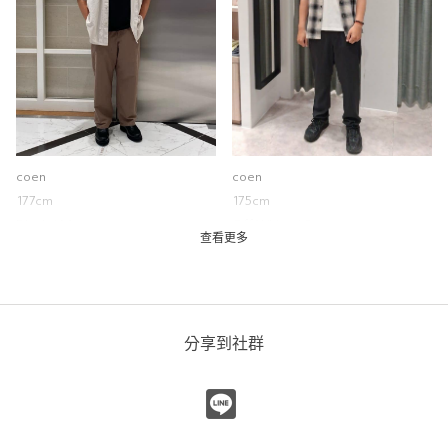
厚度
薄
厚
柔軟性
硬
軟
彈性
無彈性
彈性好
透明度
不透明
很透明
coen
coen
177cm
175cm
Black / M
Off White / S
棉質圖案短袖
查看更多
coen
coen 微風南山店
0cm
分享到社群
尺寸感
窄
寬
重量
重
輕
厚度
薄
厚
柔軟性
硬
軟