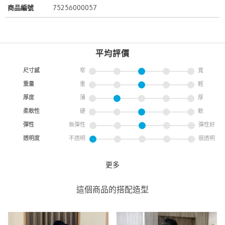
商品編號
75256000057
平均評價
尺寸感
窄
寬
重量
重
輕
厚度
薄
厚
柔軟性
硬
軟
彈性
無彈性
彈性好
透明度
不透明
很透明
更多
背後也有細節了
coen
這個商品的搭配造型
coen 誠品南西店
158cm