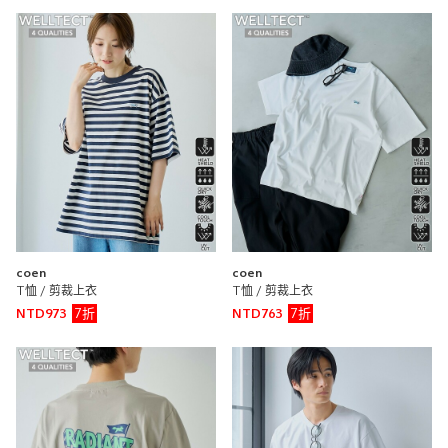
透明度
不透明
很透明
台灣限定 SEOUL OF SOUL 短袖T恤
coen
coen 新竹巨城店
170cm
尺寸感
窄
寬
coen
coen
重量
重
輕
T恤 / 剪裁上衣
T恤 / 剪裁上衣
7折
7折
NTD973
NTD763
厚度
薄
厚
柔軟性
硬
軟
彈性
無彈性
彈性好
透明度
不透明
很透明