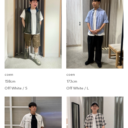
尺寸感
窄
寬
重量
重
輕
厚度
薄
厚
柔軟性
硬
軟
彈性
無彈性
彈性好
透明度
不透明
很透明
coen
coen
158cm
173cm
台灣限定SEOUL OF SOUL短袖
Off White / S
Off White / L
coen
coen 京站店
173cm
尺寸感
窄
寬
重量
重
輕