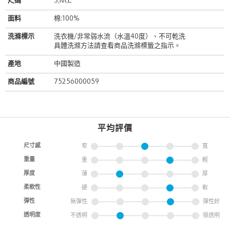
尺碼
S,M,L
面料
棉:100%
洗滌標示
洗衣機/非常弱水流（水溫40度）、不可乾洗
具體洗滌方法請查看商品洗滌標籤之指示。
產地
中國製造
商品編號
75256000059
平均評價
尺寸感
窄
寬
重量
重
輕
厚度
薄
厚
柔軟性
硬
軟
彈性
無彈性
彈性好
透明度
不透明
很透明