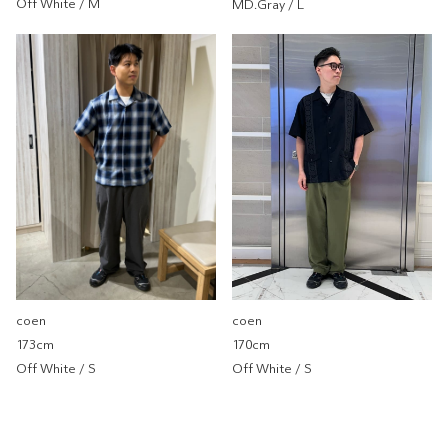
Off White / M
MD.Gray / L
coen
coen 京站店
173cm
尺寸感
窄
寬
重量
重
輕
厚度
薄
厚
柔軟性
硬
軟
彈性
無彈性
彈性好
透明度
不透明
很透明
coen
coen
173cm
170cm
Off White / S
Off White / S