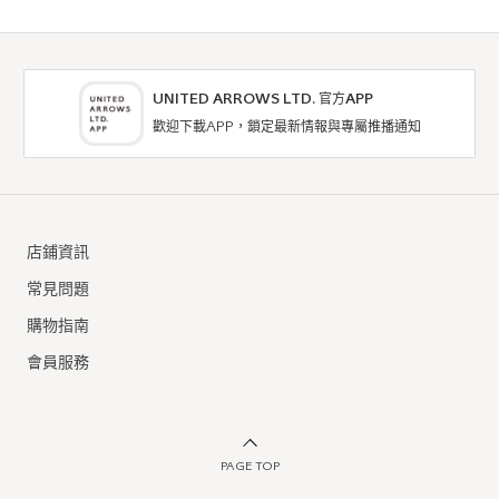
UNITED ARROWS LTD. 官方APP
歡迎下載APP，鎖定最新情報與專屬推播通知
coen
coen
T恤 / 剪裁上衣
T恤 / 剪裁上衣
店鋪資訊
7折
7折
NTD973
NTD763
常見問題
購物指南
會員服務
PAGE TOP