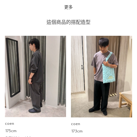
更多
滑板LOGO T恤
coen
這個商品的搭配造型
coen環球店
0cm
尺寸感
窄
寬
重量
重
輕
厚度
薄
厚
柔軟性
硬
軟
彈性
無彈性
彈性好
透明度
不透明
很透明
coen
coen
175cm
173cm
台灣限定Coen 滑板口袋T恤