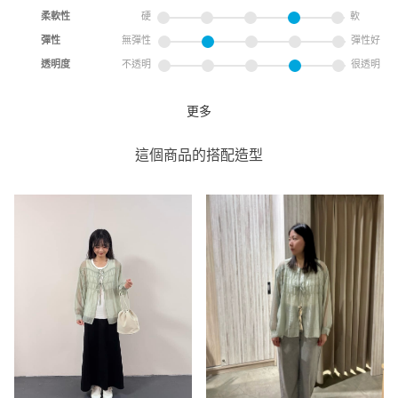
柔軟性
硬
軟
彈性
無彈性
彈性好
透明度
不透明
很透明
更多
透膚襯衫+背心組
coen
這個商品的搭配造型
coen SOGO忠孝店
165cm
尺寸感
窄
寬
重量
重
輕
厚度
薄
厚
柔軟性
硬
軟
彈性
無彈性
彈性好
透明度
不透明
很透明