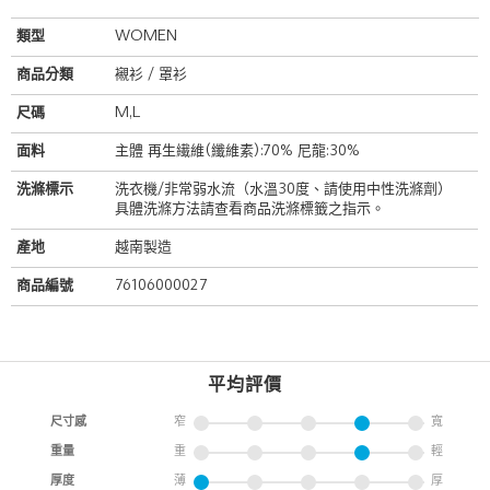
類型
WOMEN
商品分類
襯衫 / 罩衫
尺碼
M,L
面料
主體 再生繊維(纖維素):70% 尼龍:30%
洗滌標示
洗衣機/非常弱水流（水溫30度、請使用中性洗滌劑）
具體洗滌方法請查看商品洗滌標籤之指示。
產地
越南製造
商品編號
76106000027
平均評價
尺寸感
窄
寬
重量
重
輕
厚度
薄
厚