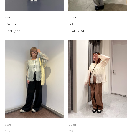
coen
coen
160cm
162cm
蝴蝶結綁帶罩衫2件組
LIME / M
LIME / M
coen
coen 南港LaLaport
150cm
尺寸感
窄
寬
重量
重
輕
厚度
薄
厚
柔軟性
硬
軟
彈性
無彈性
彈性好
透明度
不透明
很透明
coen
coen
157cm
150cm