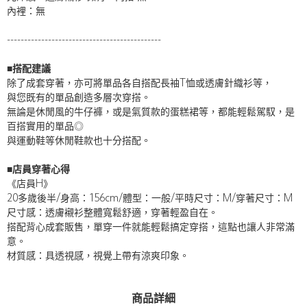
內裡：無
---------------------------------------------
■搭配建議
除了成套穿著，亦可將單品各自搭配長袖T恤或透膚針織衫等，
與您既有的單品創造多層次穿搭。
無論是休閒風的牛仔褲，或是氣質款的蛋糕裙等，都能輕鬆駕馭，是
百搭實用的單品◎
與運動鞋等休閒鞋款也十分搭配。
■店員穿著心得
《店員H》
20多歲後半/身高：156cm/體型：一般/平時尺寸：M/穿著尺寸：M
尺寸感：透膚襯衫整體寬鬆舒適，穿著輕盈自在。
搭配背心成套販售，單穿一件就能輕鬆搞定穿搭，這點也讓人非常滿
意。
材質感：具透視感，視覺上帶有涼爽印象。
商品詳細