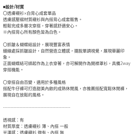
■設計/材質
〇透膚襯衫×白背心成套單品
透膚感壓褶材質襯衫與內搭背心成套販售。
輕鬆完成多層次穿搭，穿著感舒適安心。
※內搭背心所有顏色皆為白色。
〇抓皺＆蝴蝶結設計，展現豐富表情
縫線處採抓皺設計，自然營造立體感，擺脫單調視覺，展現華麗印
象。
正面蝴蝶結可綁起作為上衣穿著，亦可解開作為開襟罩衫，具備2way
穿搭機能。
〇穿搭自由百變，適用於多種風格
搭配牛仔褲可打造甜美內斂的成熟休閒風，亦推薦搭配寬鬆休閒褲，
展現自在放鬆的風格。
---------------------------------------------
透視感：有
材質厚度：透膚襯衫 薄、內搭 一般
光澤感：透膚襯衫 微有、內搭 無