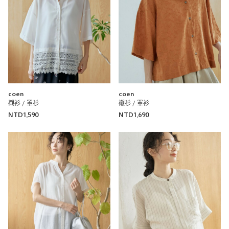
【成套單品】透膚縮褶襯衫背心套組
coen
coen 新竹巨城店
0cm
尺寸感
窄
寬
重量
重
輕
coen
coen
厚度
薄
厚
襯衫 / 罩衫
襯衫 / 罩衫
柔軟性
硬
軟
NTD1,590
NTD1,690
彈性
無彈性
彈性好
透明度
不透明
很透明