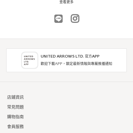
查看更多
UNITED ARROWS LTD. 官方APP
歡迎下載APP，鎖定最新情報與專屬推播通知
coen
coen
襯衫 / 罩衫
襯衫 / 罩衫
店鋪資訊
5折
7折
NTD595
NTD1,183
常見問題
購物指南
會員服務