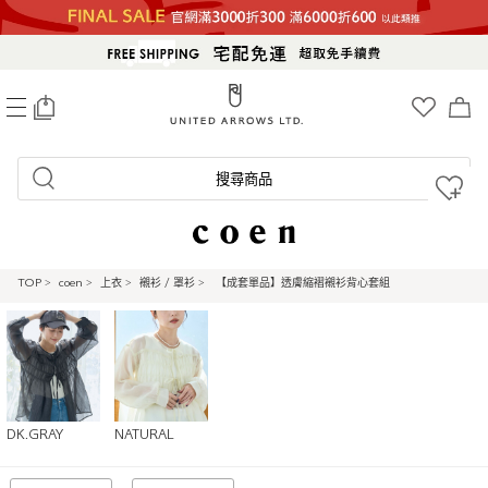
0
搜尋商品
TOP
>
coen
>
上衣
>
襯衫 / 罩衫
>
【成套單品】透膚縮褶襯衫背心套組
DK.GRAY
NATURAL