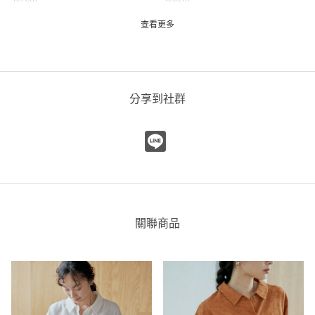
LIME / M
NATURAL / M
查看更多
透膚外罩可多樣搭配
coen
coen 京站店
160cm
分享到社群
尺寸感
窄
寬
重量
重
輕
厚度
薄
厚
柔軟性
硬
軟
彈性
無彈性
彈性好
透明度
不透明
很透明
關聯商品