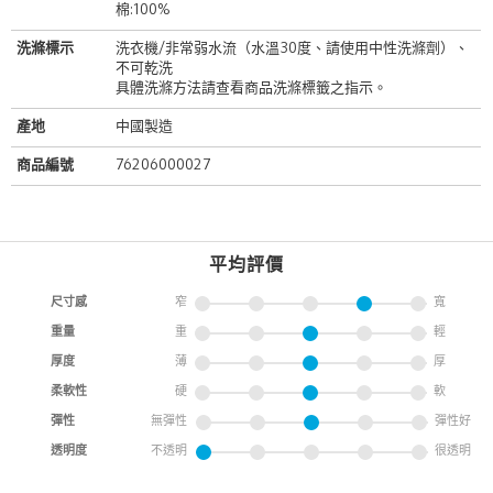
棉:100%
洗滌標示
洗衣機/非常弱水流（水溫30度、請使用中性洗滌劑）、
不可乾洗
具體洗滌方法請查看商品洗滌標籤之指示。
產地
中國製造
商品編號
76206000027
平均評價
尺寸感
窄
寬
重量
重
輕
厚度
薄
厚
柔軟性
硬
軟
彈性
無彈性
彈性好
透明度
不透明
很透明