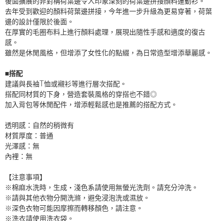
後面擴展的非對稱荷葉邊令人印象深刻的荷葉邊拼接顏料運動衫。
去年受到歡迎的顏料荷葉邊拼接，今年進一步升級為更易穿著，荷葉
邊的設計僅限於後面。
在厚實的毛圈布料上進行顏料處理，展現出隨性手感和適度的復古
感。
雖然是休閒風格，但增添了女性化的點綴，為日常造型增添華麗感。
■搭配
建議與長袖T恤或襯衫等進行層次搭配。
搭配同材質的下身，營造套裝風格的穿搭也不錯◎
加入背包等休閒配件，增添輕鬆感也是推薦的搭配方式。
透明感：自然的稍微有
材質厚度：普通
光澤感：無
內裡：無
【注意事項】
※棉麻水洗時，生成・淺色系請使用無螢光洗劑。請充分沖洗。
※請與其他衣物分開洗滌，避免浸泡洗或濕放。
※深色衣物可能因摩擦而轉移顏色，請注意。
※洗衣請使用洗衣袋。