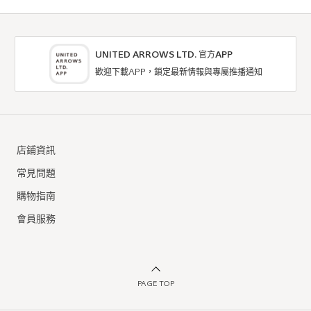
UNITED ARROWS LTD. 官方APP
歡迎下載APP，鎖定最新情報與專屬推播通知
coen
coen
衛衣 / 連帽上衣
衛衣 / 連帽上衣
店鋪資訊
6折
5折
NTD1,014
NTD795
常見問題
購物指南
會員服務
PAGE TOP