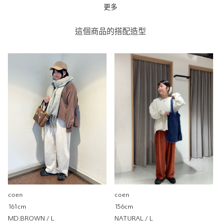
更多
荷葉邊前短後長拼接上衣
coen
這個商品的搭配造型
coen環球店
0cm
尺寸感
窄
寬
重量
重
輕
厚度
薄
厚
柔軟性
硬
軟
彈性
無彈性
彈性好
透明度
不透明
很透明
coen
coen
161cm
156cm
MD.BROWN / L
NATURAL / L
荷葉邊拼接衛衣