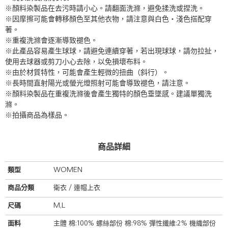
※顏料染製品在去污時請小心。請翻面洗滌，避免揉洗或捏洗。
※因摩擦可能會轉移顏色至其他衣物，請注意與白色・淺色搭配穿
著。
※重複洗滌會逐漸導致褪色。
※此產品容易產生球球，請避免連續穿著，若出現球球，請勿拉扯，
使用去球器或剪刀小心去除，以免損壞布料。
※由於材質特性，可能會產生輕微的扭曲（斜行）。
※長時間直射陽光或螢光燈照射可能會導致褪色，請注意。
※顏料染製品在重複洗滌後會產生獨特的顏色垂墜感。建議單獨洗
滌。
※拍攝商品為樣品。
商品詳細
類型
WOMEN
商品分類
衛衣 / 連帽上衣
尺碼
M,L
面料
主體 棉:100% 螺絲部份 棉:98% 彈性纖維:2% 機織部份