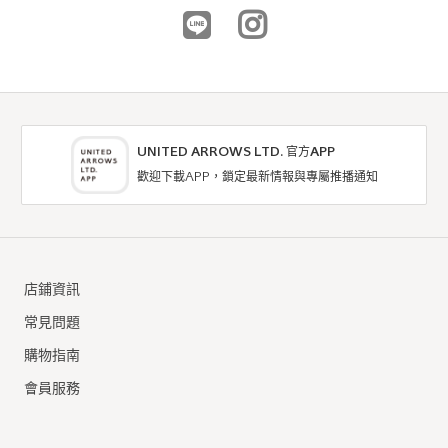
UNITED ARROWS LTD. 官方APP
歡迎下載APP，鎖定最新情報與專屬推播通知
outlet a day in the life
outlet a day in the life
T恤 / 剪裁上衣
T恤 / 剪裁上衣
店鋪資訊
9折
NTD1,431
NTD1,690
常見問題
購物指南
會員服務