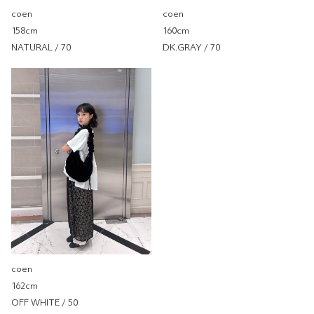
coen
coen
160cm
158cm
DK.GRAY / 70
NATURAL / 70
印染荷葉邊拼接T
coen
coen SOGO忠孝店
161cm
尺寸感
窄
寬
重量
重
輕
厚度
薄
厚
柔軟性
硬
軟
彈性
無彈性
彈性好
透明度
不透明
很透明
coen
162cm
OFF WHITE / 50