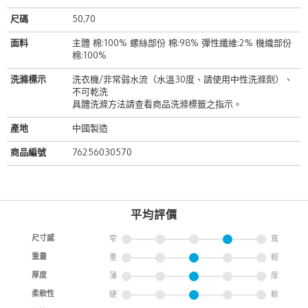
尺碼
50,70
面料
主體 棉:100% 螺絲部份 棉:98% 彈性纖維:2% 機織部份
棉:100%
洗滌標示
洗衣機/非常弱水流（水溫30度、請使用中性洗滌劑）、
不可乾洗
具體洗滌方法請查看商品洗滌標籤之指示。
產地
中國製造
商品編號
76256030570
平均評價
尺寸感
窄
寬
重量
重
輕
厚度
薄
厚
柔軟性
硬
軟