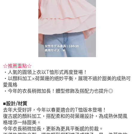
☆推薦重點☆
・人氣的圓領上衣以T恤形式再度登場！
・以顏料加工×荷葉邊的絕妙平衡，展現不過於甜美的成熟可
愛風格
・今年的衣長稍微加長！體型修飾及搭配力也提升◎
■設計/材質
去年大受好評，今年以春夏適合的T恤版本登場！
復古感的顏料加工，搭配柔和的荷葉邊設計，為成熟休閒風
格增添一絲甜美。
今年衣長稍微加長，更新為更具平衡感的剪裁。