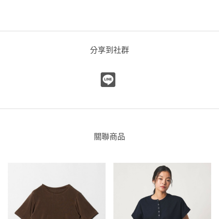
印染荷葉邊拼接T恤
coen
coen 台中LaLaport
0cm
分享到社群
尺寸感
窄
寬
重量
重
輕
厚度
薄
厚
柔軟性
硬
軟
彈性
無彈性
彈性好
透明度
不透明
很透明
關聯商品