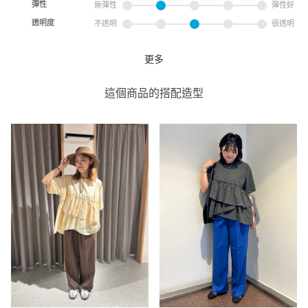
彈性
無彈性
彈性好
透明度
不透明
很透明
更多
印染荷葉邊拼接T恤
coen
這個商品的搭配造型
coen 新竹巨城店
0cm
尺寸感
窄
寬
重量
重
輕
厚度
薄
厚
柔軟性
硬
軟
彈性
無彈性
彈性好
透明度
不透明
很透明