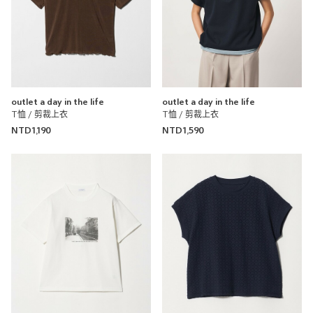
outlet a day in the life
outlet a day in the life
T恤 / 剪裁上衣
T恤 / 剪裁上衣
NTD1,190
NTD1,590