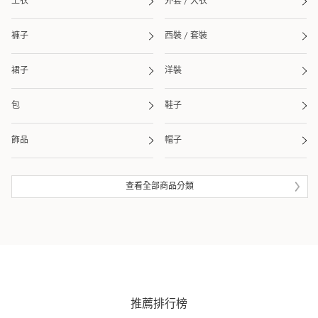
上衣
外套 / 大衣
褲子
西裝 / 套裝
裙子
洋裝
包
鞋子
飾品
帽子
皮夾 / 錢包
流行雜貨
查看全部商品分類
生活雜貨
眼鏡
泳衣 / 海灘用品
推薦排行榜