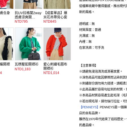
這個新概念以FOX LOGO為象徵
從檔案收藏中獲得靈感，推出現代
新的風格。
膚合身
抗UV拉格蘭2way
【成套單品】爆
透膚涼爽開…
米花吊帶背心套
NTD795
組
NTD845
透明感：無
材質厚度：普通
光澤感：無
內裡：無
在家洗滌：可手洗
編開襟
瓦楞壓釦開襟衫
愛心刺繡毛圈布
【注意事項】
開襟衫
NTD1,183
※請避免浸泡清洗或濕著放置。
4
NTD1,014
※深色商品可能因摩擦而沾染到其
※刺繡部分請勿用力搓揉，請輕柔
※此商品屬於容易勾扯到的材質，
※本商品材質容易產生起毛球（毛
※若出現毛球，請勿強行拉扯，可
【PENNEYS】
PENNEYS是一個
店的自有品牌。
雖然在1970年代結束了這段歷史
的產品線。