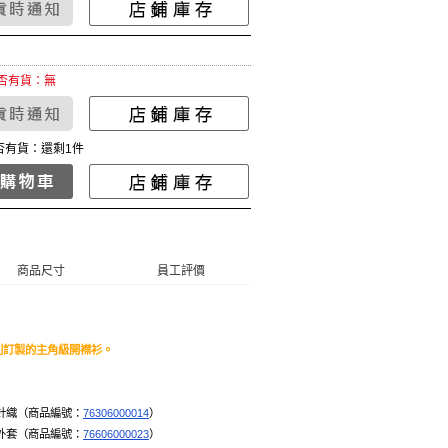
否有貨：無
否有貨：還剩1件
商品尺寸
員工評價
特別訂製的主角級開襟衫。
絨針織（商品編號：
76306000014
）
鍊外套（商品編號：
76606000023
）