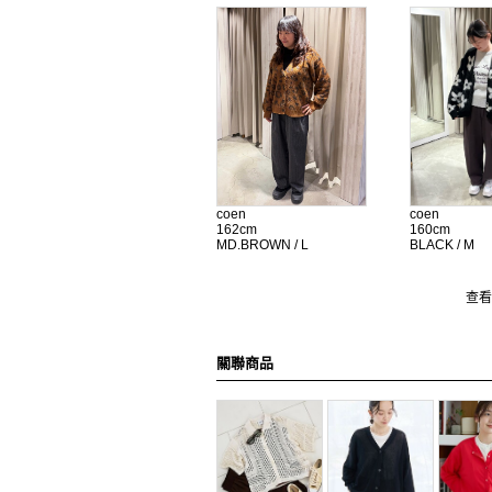
coen
coen
162cm
160cm
MD.BROWN / L
BLACK / M
查看
關聯商品