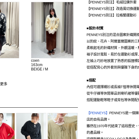
【PENNEYS別注】毛絨拉鍊外套
【PENNEYS別注】改造風切換
【PENNEYS別注】拉格蘭運動衫
■設計/材質
PENNEYS別注的混合圖案針織開
以豹紋、花卉、阿爾蓋爾圖案的三
柔軟起毛的針織材質，外觀溫暖，
袖子設計寬鬆，易於在運動衫或厚
coen
左袖上巧妙地放置了熟悉的狐狸標
163cm
從搭配背心的外套到與優雅下身的
BEIGE / M
■搭配
更多
內搭可選擇襯衫或長袖T恤等休閒
從牛仔褲等休閒單品到喇叭裙等優
搭配運動鞋等鞋子或背包等休閒配
【PENNEYS】
PENNEYS是一個
店的自有品牌。
雖然在1970年代結束了這段歷史
的產品線。