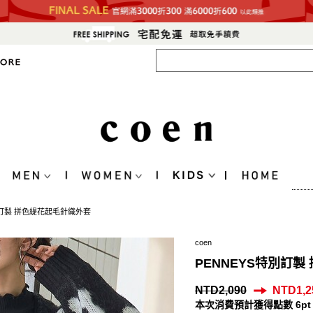
別訂製 拼色緹花起毛針織外套
coen
PENNEYS特別訂
NTD2,090
NTD1,2
本次消費預計獲得點數 6pt