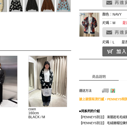
顏色：NAVY
尺碼：M
是
尺碼：L
是
商品說明
運送方法
披上就很有流行感，PENNEYS
coen
■同系列的介紹
160cm
BLACK / M
【PENNEYS別注】 漸層起毛毛
【PENNEYS別注】 毛絨連帽拉