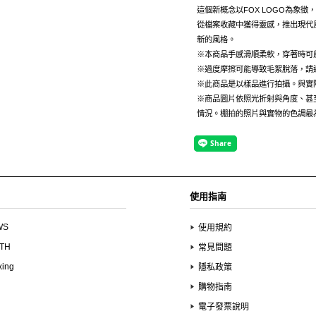
這個新概念以FOX LOGO為象徵
從檔案收藏中獲得靈感，推出現代
新的風格。
※本商品手感滑順柔軟，穿著時可
※過度摩擦可能導致毛絮脫落，請
※此商品是以樣品進行拍攝。與實
※商品圖片依照光折射與角度、甚
情況。棚拍的照片與實物的色調最
使用指南
WS
使用規約
UTH
常見問題
xing
隱私政策
購物指南
電子發票說明