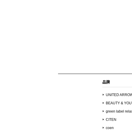
品牌
UNITED ARRO
BEAUTY & YO
green label rela
CITEN
coen