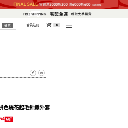
會員註冊
0
製 拼色緹花起毛針織外套
54
6折