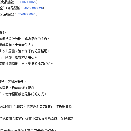
（商品編號：
76606000022
）
運動衫（商品編號：
76206000026
）
（商品編號：
76206000025
）
襟衫。
種流行設計展開，成為搭配的主角。
觸感柔和，十分吸引人。
上衣上層疊，適合冬季的分層搭配。
誌，細節上也增添了用心。
成熟休閒風格，皆可享受多樣的穿搭。
單品，搭配效果佳。
雅單品，皆可廣泛搭配◎
件，增添輕鬆感也是推薦的方式。
擁有1940年至1970年代輝煌歷史的品牌，作為綜合商
，但它從黃金時代的檔案中學習設計的靈感，並提供新