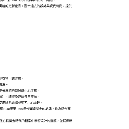
，提出“將80年代的古著帶回現代”的理念。
風格的更新產品，融合過去的設計與現代時尚，提供
他衣物，請注意。
清洗。
穿著洗滌的時候請小心注意。
球），請避免連續多日穿著。
使用除毛球器或剪刀小心處理。
擁有1940年至1970年代輝煌歷史的品牌，作為綜合商
，但它從黃金時代的檔案中學習設計的靈感，並提供新