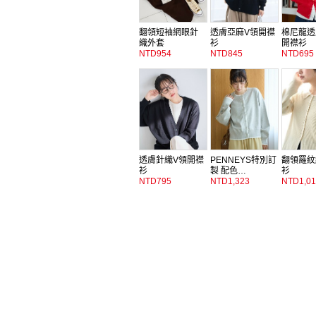
翻領短袖網眼針
透膚亞麻V領開襟
棉尼龍透
織外套
衫
開襟衫
NTD954
NTD845
NTD695
透膚針織V領開襟
PENNEYS特別訂
翻領羅紋
衫
製 配色…
衫
NTD795
NTD1,323
NTD1,01