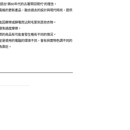
，提出“將80年代的古著帶回現代”的理念。
風格的更新產品，融合過去的設計與現代時尚，提供
能因摩擦或靜電而沾附毛絮到其他衣物。
避免過度摩擦。
際的商品有可能會發生略有不同的情況。
至是使用的電腦的環境不同，會有與實物色調不同的
為靠近。