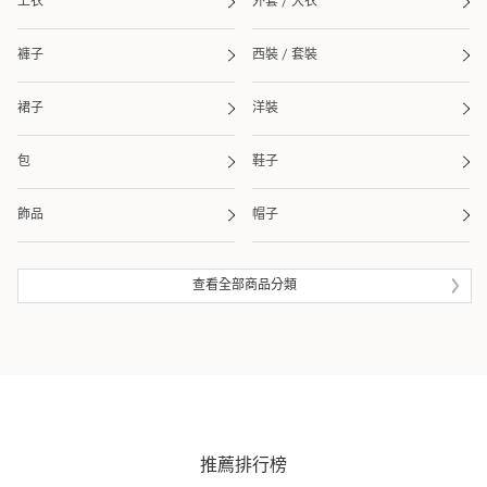
上衣
外套 / 大衣
褲子
西裝 / 套裝
裙子
洋裝
包
鞋子
飾品
帽子
皮夾 / 錢包
流行雜貨
查看全部商品分類
生活雜貨
眼鏡
泳衣 / 海灘用品
推薦排行榜