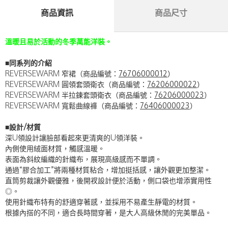
商品資訊
商品尺寸
溫暖且易於活動的冬季萬能洋裝。
■同系列的介紹
REVERSEWARM 窄裙（商品編號：
76706000012
）
REVERSEWARM 圓領套頭衛衣（商品編號：
76206000022
）
REVERSEWARM 半拉鍊套頭衛衣（商品編號：
76206000023
）
REVERSEWARM 寬鬆曲線褲（商品編號：
76406000023
）
■設計/材質
深U領設計讓臉部看起來更清爽的U領洋裝。
內側使用絨面材質，觸感溫暖。
表面為斜紋編織的針織布，展現高級感而不單調。
通過“膠合加工”將兩種材質粘合，增加挺括感，讓外觀更加整潔。
直筒剪裁讓外觀優雅，後開衩設計便於活動，側口袋也增添實用性
◎。
使用針織布特有的舒適穿著感，並採用不易產生靜電的材質。
根據內搭的不同，適合長時間穿著，是大人高級休閒的完美單品。