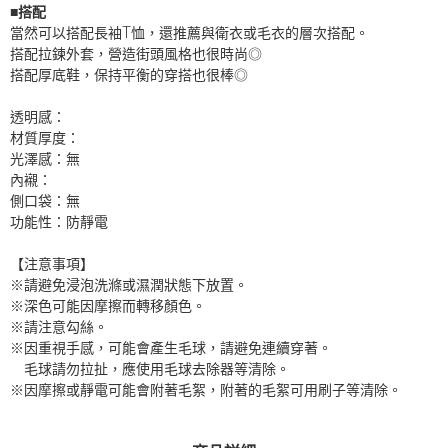
■搭配
當然可以搭配長袖T恤，還推薦與衛衣或毛衣的層次搭配。
搭配拉鍊外套，營造街頭風格也很時尚◎
搭配厚底鞋，保持平衡的穿搭也很棒◎
透明感：
材質厚度：
光澤感：無
內襯：
側口袋：無
功能性：防靜電
【注意事項】
※請避免浸泡洗滌或濕潤狀態下放置。
※深色可能因摩擦而轉移顏色。
※請注意勾絲。
※因重視手感，可能會產生毛球，請避免連續穿著。
毛球請勿拉扯，應使用毛球去除器等清除。
※因摩擦或靜電可能會附著毛絮，附著的毛絮可用刷子等清除。