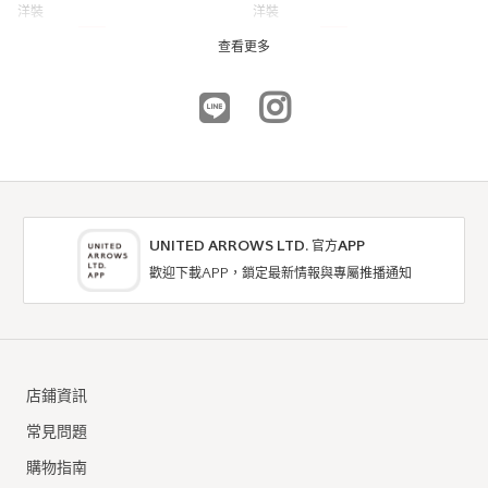
洋裝
洋裝
5折
6折
NTD945
NTD1,134
查看更多
UNITED ARROWS LTD. 官方APP
歡迎下載APP，鎖定最新情報與專屬推播通知
coen
coen
洋裝
洋裝
店鋪資訊
8折
7折
NTD1,512
NTD1,463
常見問題
購物指南