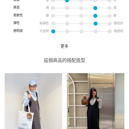
重量
重
輕
厚度
薄
厚
柔軟性
硬
軟
彈性
無彈性
彈性好
透明度
不透明
很透明
更多
內刷毛背心裙
coen
這個商品的搭配造型
coen 微風南山店
0cm
尺寸感
窄
寬
重量
重
輕
厚度
薄
厚
柔軟性
硬
軟
彈性
無彈性
彈性好
透明度
不透明
很透明