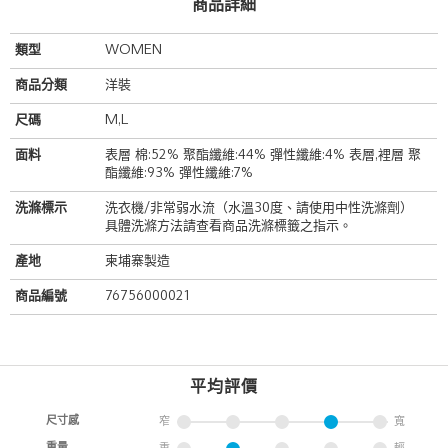
商品詳細
類型
WOMEN
商品分類
洋裝
尺碼
M,L
面料
表層 棉:52% 聚酯纖維:44% 彈性纖維:4% 表層,裡層 聚
酯纖維:93% 彈性纖維:7%
洗滌標示
洗衣機/非常弱水流（水溫30度、請使用中性洗滌劑）
具體洗滌方法請查看商品洗滌標籤之指示。
產地
柬埔寨製造
商品編號
76756000021
平均評價
尺寸感
窄
寬