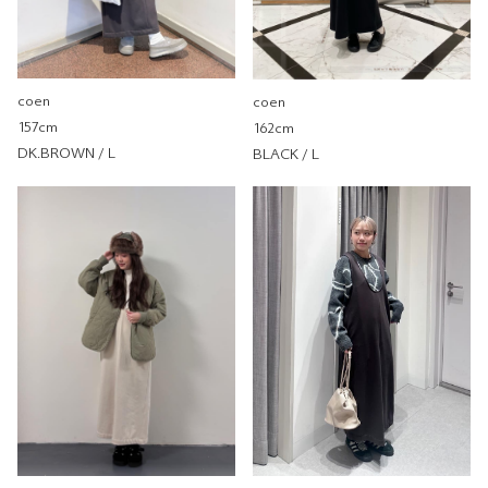
coen
coen
157cm
162cm
DK.BROWN / L
BLACK / L
刷毛連衣裙
coen
coen 南港LaLaport
155cm
尺寸感
窄
寬
重量
重
輕
厚度
薄
厚
柔軟性
硬
軟
彈性
無彈性
彈性好
透明度
不透明
很透明