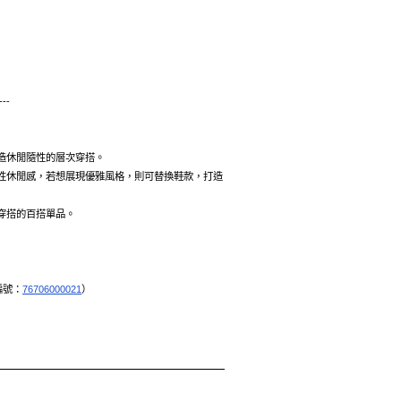
---
造休閒隨性的層次穿搭。
性休閒感，若想展現優雅風格，則可替換鞋款，打造
穿搭的百搭單品。
編號：
76706000021
）