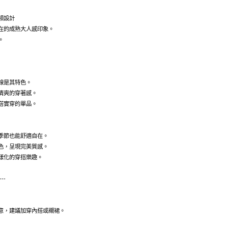
領設計
在的成熟大人感印象。
。
線是其特色。
清爽的穿著感。
搭實穿的單品。
季節也能舒適自在。
色，呈現完美質感。
樣化的穿搭樂趣。
---
意，建議加穿內搭或襯裙。