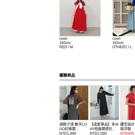
coen
coen
160cm
163cm
RED / M
OTHER2 / L
關聯商品
減輕汗漬 數字LO
【成套單品】多W
鏤空設計
GO拉格蘭…
AY短版開襟衫…
接洋裝
NTD1,890
NTD2,090
NTD945