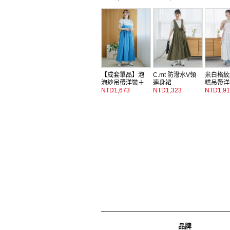
【成套單品】泡
C.mt 防潑水V領
米白格紋
泡紗吊帶洋裝＋
連身裙
糕吊帶洋
法…
NTD1,673
NTD1,323
NTD1,91
品牌