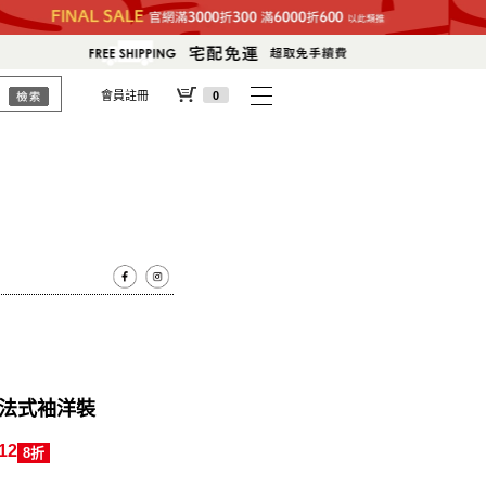
會員註冊
0
領法式袖洋裝
12
8折