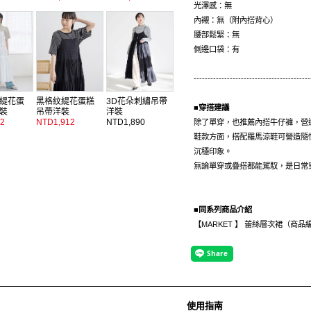
光澤感：無
內襯：無（附內搭背心）
腰部鬆緊：無
側邊口袋：有
------------------------------------------
緹花蛋
黑格紋緹花蛋糕
3D花朵刺繡吊帶
■穿搭建議
裝
吊帶洋裝
洋裝
2
NTD1,912
NTD1,890
除了單穿，也推薦內搭牛仔褲，營
鞋款方面，搭配羅馬涼鞋可營造隨
沉穩印象。
無論單穿或疊搭都能駕馭，是日常
■同系列商品介紹
【MARKET 】 蕾絲層次裙（商品
使用指南