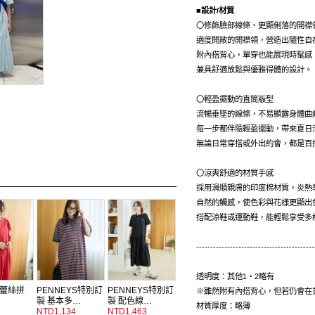
■設計/材質
〇修飾臉部線條、更顯俐落的開襟
適度開敞的開襟領，營造出隨性自
附內搭背心，單穿也能展現時髦感
兼具舒適放鬆與優雅得體的設計。
〇輕盈擺動的直筒版型
流暢垂墜的線條，不易顯露身體曲
每一步都伴隨輕盈擺動，帶來夏日
無論日常穿搭或外出約會，都是百
〇涼爽舒適的材質手感
採用滑順親膚的印度棉材質，炎熱
自然的觸感，使色彩與花樣更顯出
搭配涼鞋或運動鞋，能輕鬆享受多
------------------------------------------
透明度：其他1・2略有
蕾絲拼
PENNEYS特別訂
PENNEYS特別訂
※雖然附有內搭背心，但若仍會在
製 基本多…
製 配色線…
材質厚度：略薄
NTD1,134
NTD1,463