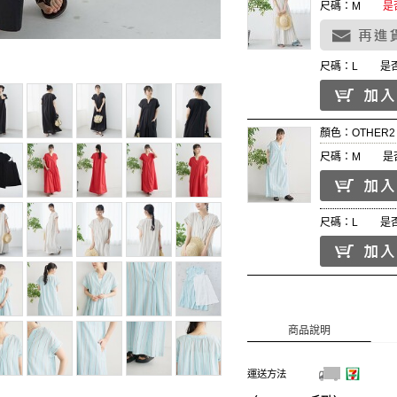
尺碼：M
是
尺碼：L
是
顏色：OTHER2
尺碼：M
是
尺碼：L
是
商品說明
運送方法