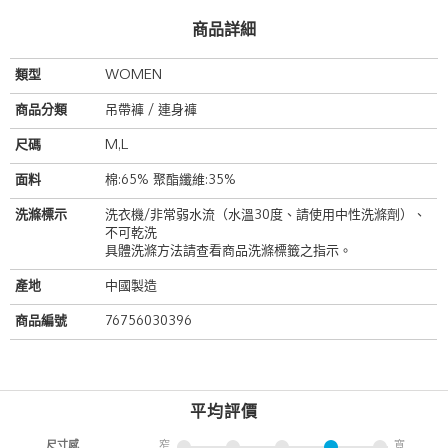
商品詳細
類型
WOMEN
商品分類
吊帶褲 / 連身褲
尺碼
M,L
面料
棉:65% 聚酯纖維:35%
洗滌標示
洗衣機/非常弱水流（水溫30度、請使用中性洗滌劑）、
不可乾洗
具體洗滌方法請查看商品洗滌標籤之指示。
產地
中國製造
商品編號
76756030396
平均評價
尺寸感
窄
寬