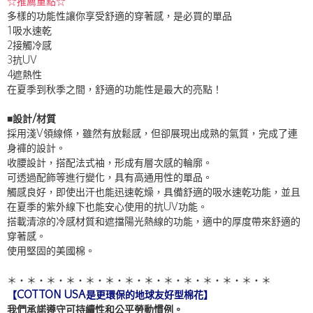
☆推薦重點☆
多樣的功能性讓你享受舒適的穿著感，是必買的單品
1吸水速乾
2接觸冷感
3抗UV
4遮熱性
在夏季到秋季之間，舒適的功能性是最大的亮點！
■設計/材質
採用淺V領線條，雖然有放鬆感，但卻展現出成熟的氣質，完成了連
身褲的設計。
收腰設計，搭配法式袖，形成有層次感的輪廓。
可透過配飾等進行變化，具有高通用性的單品。
觸感良好，即使出汗也能迅速乾燥，具備舒適的吸水速乾功能，並且
在夏季的紫外線下也能安心使用的抗UV功能。
搭載清涼的冷感材質和遮擋陽光熱線的功能，適中的厚度帶來舒適的
穿著感。
使用堅固的美國棉。
＊・＊・＊・＊・＊・＊・＊・＊・＊・＊・＊・＊・＊・＊
【COTTON USA是更環保的地球友好型棉花】
我們承諾遵守可持續性和公平勞動慣例。