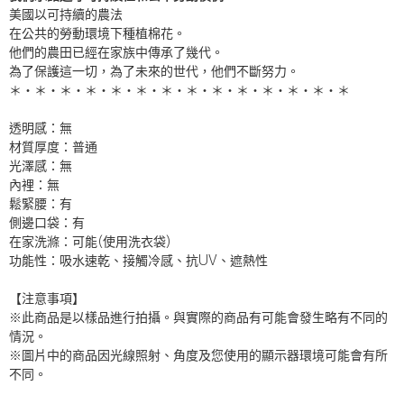
美國以可持續的農法
在公共的勞動環境下種植棉花。
他們的農田已經在家族中傳承了幾代。
為了保護這一切，為了未來的世代，他們不斷努力。
＊・＊・＊・＊・＊・＊・＊・＊・＊・＊・＊・＊・＊・＊
透明感：無
材質厚度：普通
光澤感：無
內裡：無
鬆緊腰：有
側邊口袋：有
在家洗滌：可能(使用洗衣袋)
功能性：吸水速乾、接觸冷感、抗UV、遮熱性
【注意事項】
※此商品是以樣品進行拍攝。與實際的商品有可能會發生略有不同的
情況。
※圖片中的商品因光線照射、角度及您使用的顯示器環境可能會有所
不同。