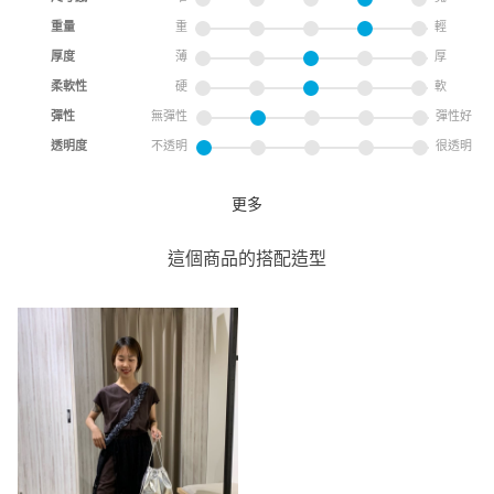
重量
重
輕
厚度
薄
厚
柔軟性
硬
軟
彈性
無彈性
彈性好
透明度
不透明
很透明
更多
【WELLTECT】美國棉連身褲
coen
這個商品的搭配造型
coen 京站店
151cm
尺寸感
窄
寬
重量
重
輕
厚度
薄
厚
柔軟性
硬
軟
彈性
無彈性
彈性好