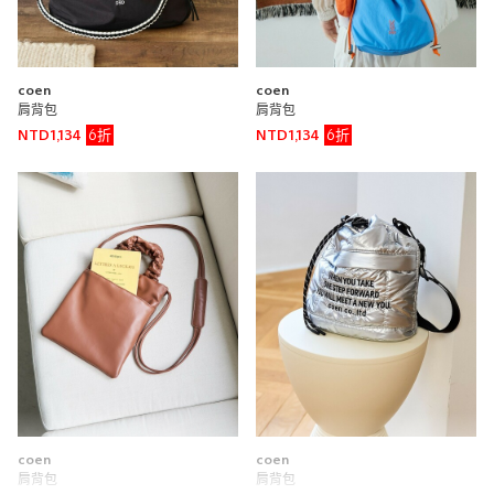
coen 微風南山店
150cm
coen
coen
重量
重
輕
肩背包
肩背包
6折
6折
NTD1,134
NTD1,134
皺褶手把單肩包
coen
coen 新竹巨城店
0cm
重量
重
輕
coen
coen
肩背包
肩背包