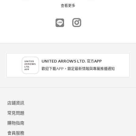
6折
6折
NTD834
NTD954
查看更多
皺摺包
coen
coen 誠品南西店
169cm
重量
重
輕
UNITED ARROWS LTD. 官方APP
歡迎下載APP，鎖定最新情報與專屬推播通知
coen
coen
肩背包
肩背包
銀色波浪包
店鋪資訊
6折
7折
NTD534
NTD903
coen
常見問題
coen 微風南山店
購物指南
174cm
會員服務