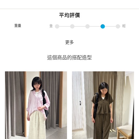
平均評價
重量
重
輕
更多
皺褶手把單肩包
coen
這個商品的搭配造型
coen 南港LaLaport
163cm
重量
重
輕
皺褶手把單肩包
coen