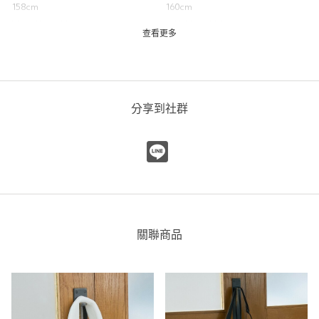
158cm
160cm
BLACK / FREE
OTHER8 / FREE
查看更多
皺褶手把單肩包
coen
coen 南港LaLaport
163cm
分享到社群
重量
重
輕
抓皺抽繩2WAY包
關聯商品
coen
coen 微風南山店
150cm