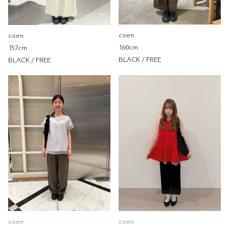
coen 新竹巨城店
157cm
coen
coen
重量
重
輕
160cm
157cm
BLACK / FREE
BLACK / FREE
皺褶手把單肩包
coen
coen 南港LaLaport
163cm
重量
重
輕
coen
coen