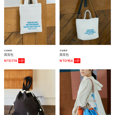
重量
重
輕
皺摺手把單肩包
coen
coen
coen
coen 新竹巨城店
肩背包
肩背包
0cm
6折
6折
NTD774
NTD954
重量
重
輕
抽繩綁帶雲朵包
coen