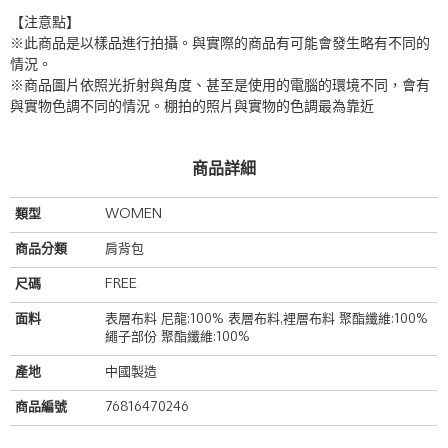
【注意點】
※此商品是以樣品進行拍攝。與實際的商品有可能會發生略有不同的
情況。
※商品圖片依照光折射與角度、甚至是使用的電腦的環境不同，會有
與實物色調不同的情況。棚拍的照片與實物的色調最為靠近
商品詳細
類型
WOMEN
商品分類
肩背包
尺碼
FREE
面料
表層布料 尼龍:100% 表層布料,裡層布料 聚酯纖維:100%
繩子部份 聚酯纖維:100%
產地
中國製造
商品編號
76816470246