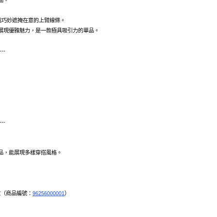
圍。
裁巧妙遮掩在意的上臂線條。
展現優雅魅力，是一款極具吸引力的單品。
---
---
品，能展現多樣穿搭風格。
衣（商品編號：
96256000001
）