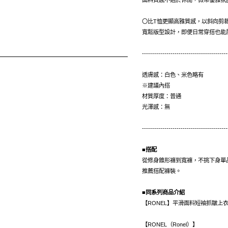
面料質感不過於休閒，微帶優雅氛
〇比T恤更顯高雅質感，以斜向剪
寬鬆版型設計，即便日常穿搭也能
------------------------------------------
透膚感：白色、米色略有
※建議內搭
材質厚度：普通
光澤感：無
------------------------------------------
■搭配
從修身錐形褲到寬褲，不挑下身單
推薦搭配褲裝。
■同系列商品介紹
【RONEL】平滑面料短袖抓皺上
【RONEL（Ronel）】