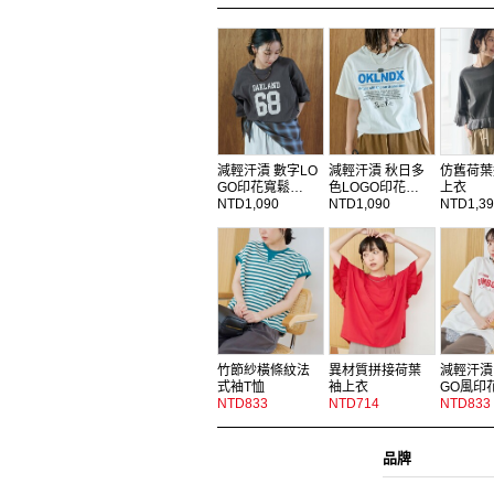
減輕汗漬 數字LO
減輕汗漬 秋日多
仿舊荷葉
GO印花寬鬆…
色LOGO印花…
上衣
NTD1,090
NTD1,090
NTD1,39
竹節紗橫條紋法
異材質拼接荷葉
減輕汗漬
式袖T恤
袖上衣
GO風印
NTD833
NTD714
NTD833
品牌