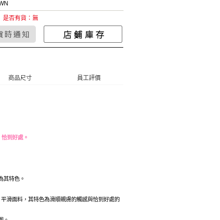
WN
是否有貨：無
商品尺寸
員工評價
，恰到好處。
為其特色。
外）平滑面料，其特色為滑順親膚的觸感與恰到好處的