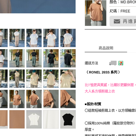
顏色：MD.BRO
尺碼：FREE
商品說明
運送方法
〈 RONEL 26SS 系列 〉
比T恤更具質感，比襯衫更顯休閒
大人系方領剪裁上衣
■設計/材質
〇這款短袖剪裁上衣，以方領輪廓
〇採用100%純棉（羅紋部分除
厚度。