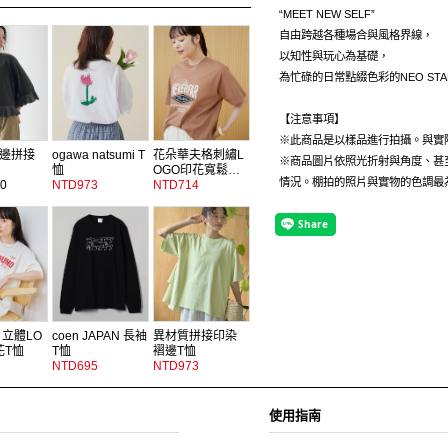
“MEET NEW SELF”
自由跨越各種場合與風格界線，
以知性與玩心為基礎，
為忙碌的日常點綴色彩的NEO ST
【注意事項】
※此商品是以樣品進行拍攝。與實
邊拼接
ogawa natsumi T
花朵華夫格刺繡L
※商品圖片依照光折射與角度、甚
恤
OGO印花寬鬆…
情況。棚拍的照片與實物的色調最
0
NTD973
NTD714
 立體LO
coen JAPAN 長袖
異材質拼接印染
花T恤
T恤
褶邊T恤
NTD695
NTD973
使用指南