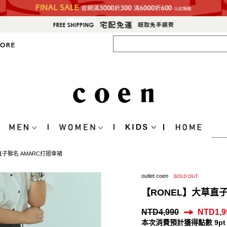
直子聯名 AMARC打摺傘裙
outlet coen
【RONEL】大草直子
NTD4,990
NTD1,9
本次消費預計獲得點數 9pt