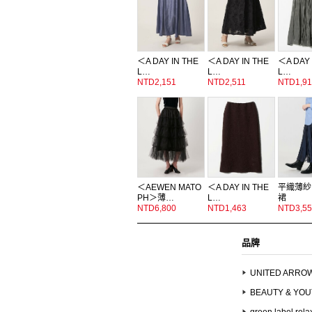
＜A DAY IN THE
＜A DAY IN THE
＜A DAY 
L…
L…
L…
NTD2,151
NTD2,511
NTD1,91
＜AEWEN MATO
＜A DAY IN THE
平織薄紗
PH＞薄…
L…
裙
NTD6,800
NTD1,463
NTD3,55
品牌
UNITED ARRO
BEAUTY & YO