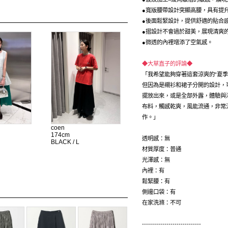
●寬版腰帶設計突顯高腰，具有提
●後面鬆緊設計，提供舒適的貼合
●摺設計不會過於甜美，展現清爽
●微透的內裡增添了空氣感。
◆大草直子的評論◆
「我希望能夠穿著這套涼爽的“夏
但因為是襯衫和裙子分開的設計，
擺放出來，或是全部外露，體驗與
布料，觸感乾爽，風能流通，非常
作。」
coen
174cm
透明感：無
BLACK / L
材質厚度：普通
光澤感：無
內裡：有
鬆緊腰：有
側邊口袋：有
在家洗滌：不可
-----------------------------