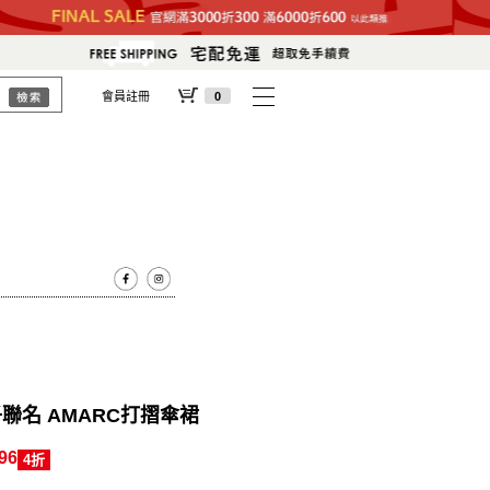
會員註冊
0
聯名 AMARC打摺傘裙
96
4折