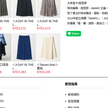
大草直子/造型師
時尚編輯、造型師、AMARC主編
除了專注於時尚雜誌、報紙、目錄
2019年創立媒體「AMARC」，202
IN THE
＜A DAY IN THE
＜A DAY IN THE
的書籍「看、觸、面對，做自己，
L…
L…
2
NTD2,072
NTD1,673
口袋長
＜A DAY IN THE
＜Steven Alan＞
L…
蕾絲…
6
NTD1,463
NTD4,245
使用指南
WS
使用規約
UTH
常見問題