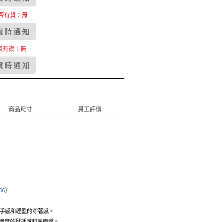
否有貨：無
否有貨：無
商品尺寸
員工評價
06
）
的手感和輕盈的穿著感。
現適度的挺括感和表面感。