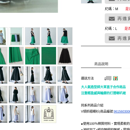
尺碼：M
是
尺碼：L
是
商品說明
運送方法
大人氣造型師大草直子合作商品
注重輕盈感與輪廓的打摺喇叭裙
同系列商品介紹
V領抓褶襯衫(商品編號:
961560300
●使用100％棉質材料，實現柔軟
●波紋加工×縱向皺褶的皺感，展