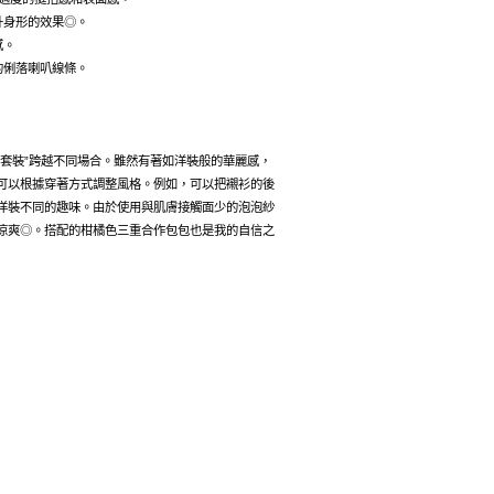
升身形的效果◎。
感。
的俐落喇叭線條。
季套裝”跨越不同場合。雖然有著如洋裝般的華麗感，
可以根據穿著方式調整風格。例如，可以把襯衫的後
洋裝不同的趣味。由於使用與肌膚接觸面少的泡泡紗
涼爽◎。搭配的柑橘色三重合作包包也是我的自信之