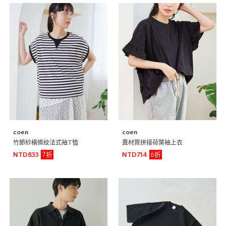
coen
coen
竹節紗橫條紋法式袖T恤
異材質拼接荷葉袖上衣
7折
6折
NTD833
NTD714