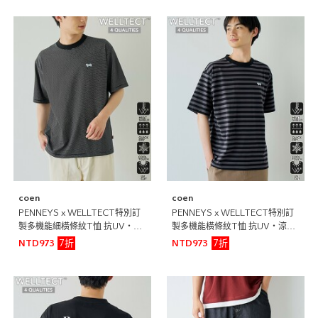
coen
coen
PENNEYS x WELLTECT特別訂
PENNEYS x WELLTECT特別訂
製多機能細橫條紋T恤 抗UV・涼
製多機能橫條紋T恤 抗UV・涼
感・吸水速乾・遮熱
感・吸水速乾・遮熱
7折
7折
NTD973
NTD973