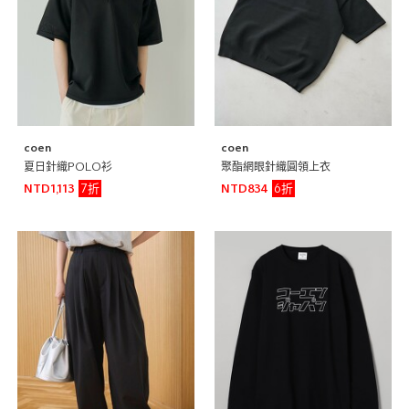
coen
coen
夏日針織POLO衫
聚酯網眼針織圓領上衣
7折
6折
NTD1,113
NTD834