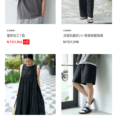
coen
coen
蜜粉加工T恤
涼感抗皺抗UV 輕便美腿寬褲
6折
NTD1,014
NTD1,590