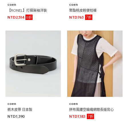
coen
coen
【RONEL】打摺無袖洋裝
聚酯桃皮輕便短褲
6折
7折
NTD2,514
NTD763
coen
coen
栃木皮帶 日本製
拼布風鏤空編織網眼長版背心
7折
NTD1,390
NTD1,183