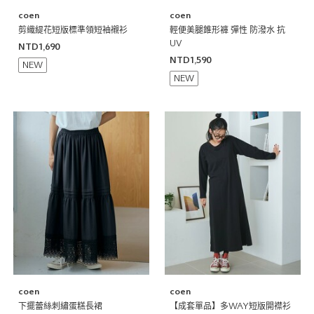
coen
coen
剪織緹花短版標準領短袖襯衫
輕便美腿錐形褲 彈性 防潑水 抗
UV
NTD1,690
NTD1,590
NEW
NEW
coen
coen
下擺蕾絲刺繡蛋糕長裙
【成套單品】多WAY短版開襟衫