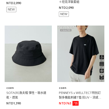
＋坦克洋裝套組
NTD2,090
NTD2,090
NEW
NEW
coen
coen
SOTA(R)漁夫帽 彈性・吸水速
PENNEYS x WELLTECT特別訂
乾・透氣
製多機能刺繡T恤 抗UV・涼感・
吸水速乾・遮熱
7折
NTD1,390
NTD763