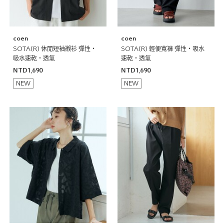
coen
coen
SOTA(R) 休閒短袖襯衫 彈性・
SOTA(R) 輕便寬褲 彈性・吸水
吸水速乾・透氣
速乾・透氣
NTD1,690
NTD1,690
NEW
NEW