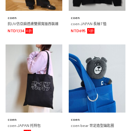
coen
coen
抗UV仿亞麻透膚雙摺寬版西裝褲
coen JAPAN 長袖T恤
6折
5折
NTD1,134
NTD695
coen
coen
coen JAPAN 托特包
coen bear 世足造型鑰匙圈