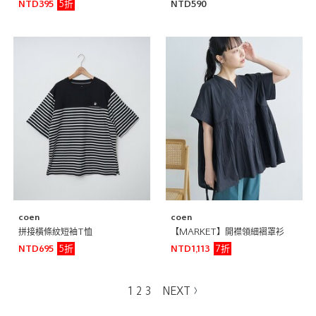
5折
NTD395
NTD590
coen
coen
拼接橫條紋短袖T恤
【MARKET】開襟領細褶罩衫
5折
7折
NTD695
NTD1,113
1
2
3
NEXT