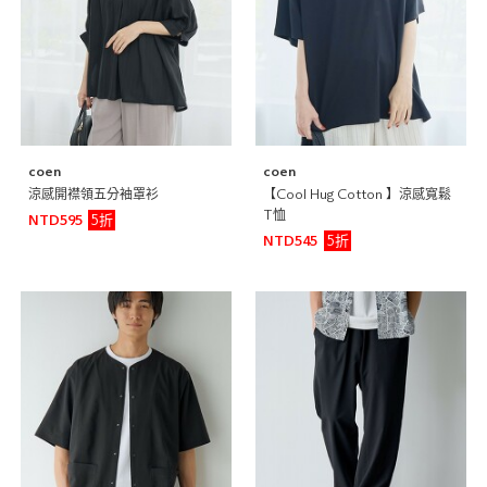
coen
coen
涼感開襟領五分袖罩衫
【Cool Hug Cotton 】涼感寬鬆
T恤
5折
NTD595
5折
NTD545