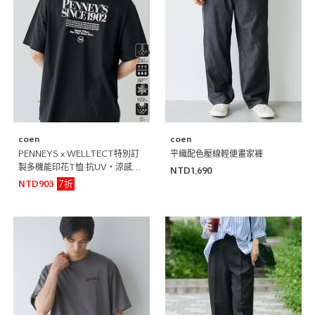
coen
coen
PENNEYS x WELLTECT特別訂
平織配色壓線輕便畫家褲
製多機能印花T恤 抗UV・涼感・
NTD1,690
吸水速乾・遮熱
7折
NTD903