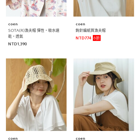
coen
coen
SOTA(R)漁夫帽 彈性・吸水速
鉤針編紙質漁夫帽
乾・透氣
6折
NTD774
NTD1,390
coen
coen