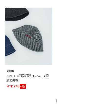
coen
SMITH’S特別訂製 HICKORY條
紋漁夫帽
6折
NTD774
1