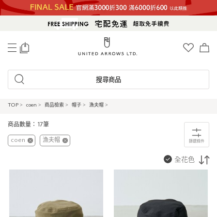
0
搜尋商品
TOP
>
coen
>
商品檢索
>
帽子
>
漁夫帽
>
商品數量：17筆
coen
漁夫帽
篩選條件
全花色