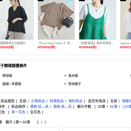
感開襟領五分袖罩衫
【Cool Hug Cotton 】涼感寬鬆T恤
【成套單品】鉤針吊帶背心T恤套組
ogawa 
D595(5折)
NTD545(5折)
NTD954(6折)
NTD973
帽子精確篩選條件
棒球帽
漁夫帽
扁帽 / 貝雷帽
其他帽子
: 商品類型
[
全部
/
正價商品
/
特價商品
/
預約商品
]
是否有現貨
[
全部
/
僅顯
序 :
[
新品順序
/
價格 低→高
/
價格 高→低
]
顯示件數 :
[
30筆
/
60筆
/
120
色 :
[
單一花色
/
全花色
]
筆 顯示 1筆〜30筆
1
/
2