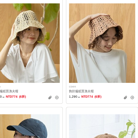
n
coen
編紙質漁夫帽
鉤針編紙質漁夫帽
90→
NTD774
(6折)
1,290→
NTD774
(6折)