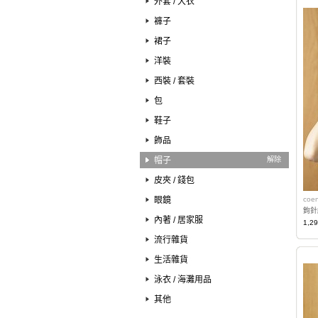
外套 / 大衣
褲子
裙子
洋裝
西裝 / 套裝
包
鞋子
飾品
帽子
解除
皮夾 / 錢包
眼鏡
coe
鉤針
內著 / 居家服
1,2
流行雜貨
生活雜貨
泳衣 / 海灘用品
其他