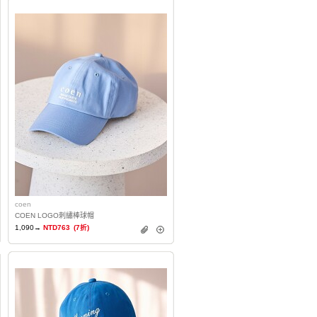
coen
COEN LOGO刺繡棒球帽
1,090→
NTD763
(7折)