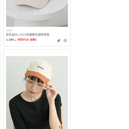
coen
配色設計LOGO刺繡雙色調棒球帽
1,190→
NTD714
(6折)