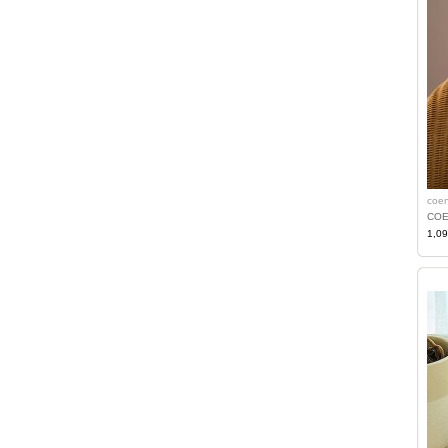
coe
CO
1,0