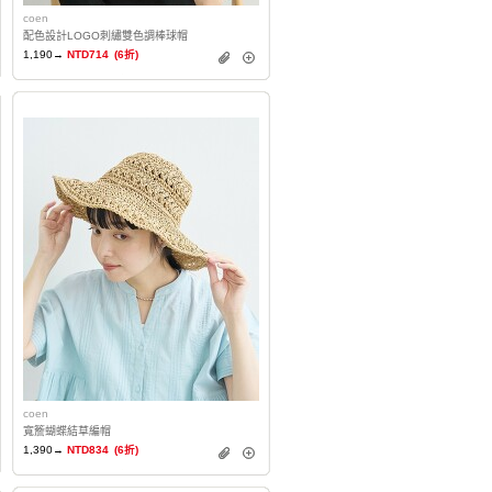
coen
配色設計LOGO刺繡雙色調棒球帽
1,190→
NTD714
(6折)
coen
寬簷蝴蝶結草編帽
1,390→
NTD834
(6折)