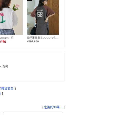
natsumi T恤
減輕汗漬 數字LOGO拉格蘭T恤洋裝
(7折)
NTD1,890
毛帽
示現貨商品
]
筆
]
[
之後的30筆→
]