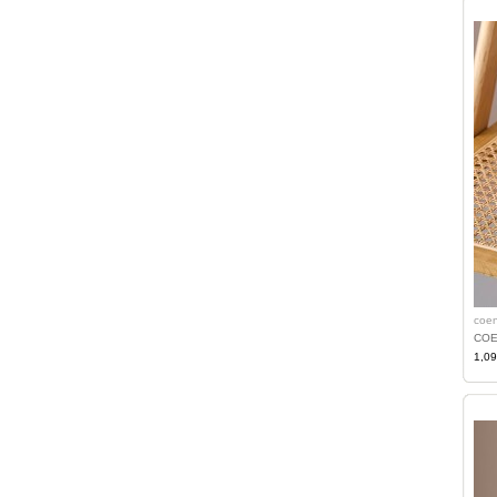
coe
CO
1,0