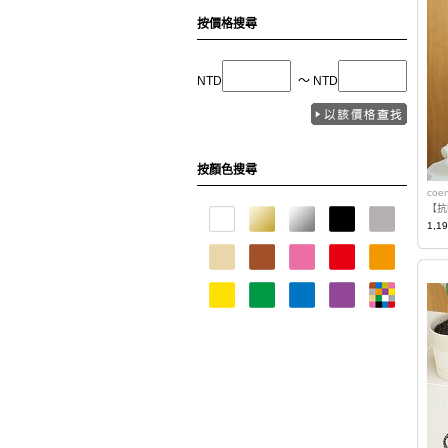
按價格搜尋
NTD
〜 NTD
按顏色搜尋
coe
【抗
1,1