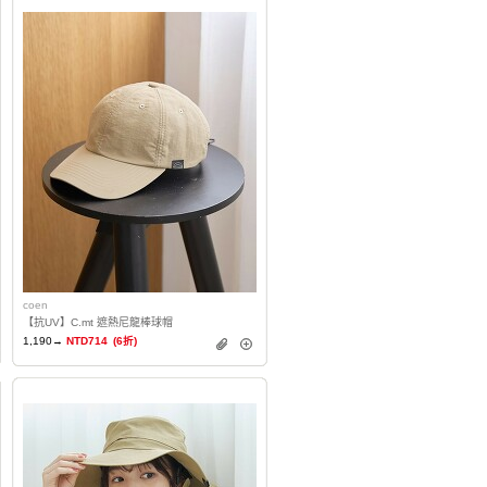
coen
【抗UV】C.mt 遮熱尼龍棒球帽
1,190→
NTD714
(6折)