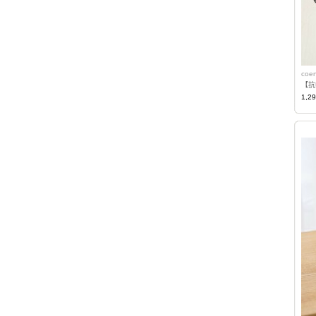
coe
【抗
1,2