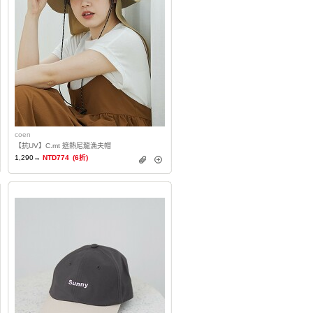
coen
【抗UV】C.mt 遮熱尼龍漁夫帽
1,290→
NTD774
(6折)