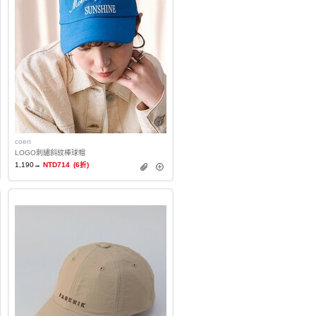
coen
LOGO刺繡斜紋棒球帽
1,190→
NTD714
(6折)