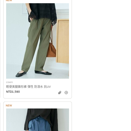
coen
輕便美腿錐形褲 彈性 防潑水 抗UV
NTD1,590