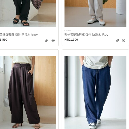
n
coen
美腿錐形褲 彈性 防潑水 抗UV
輕便美腿錐形褲 彈性 防潑水 抗UV
1,590
NTD1,590