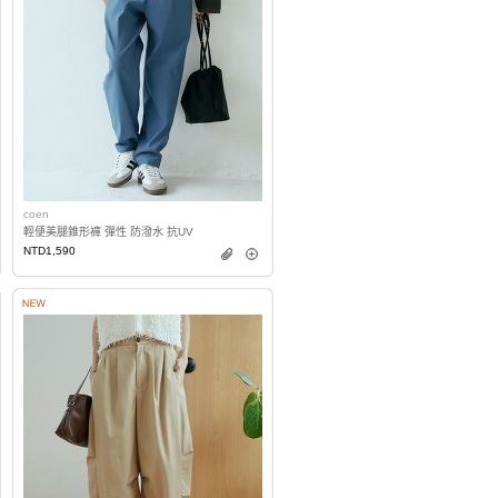
coen
輕便美腿錐形褲 彈性 防潑水 抗UV
NTD1,590