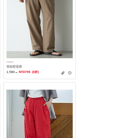
coen
棉麻輕便褲
1,590→
NTD795
(5折)