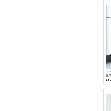
coe
棉麻
1,5