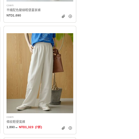
coen
平織配色壓線輕便畫家褲
NTD1,690
coen
條紋輕便寬褲
1,890→
NTD1,323
(7折)