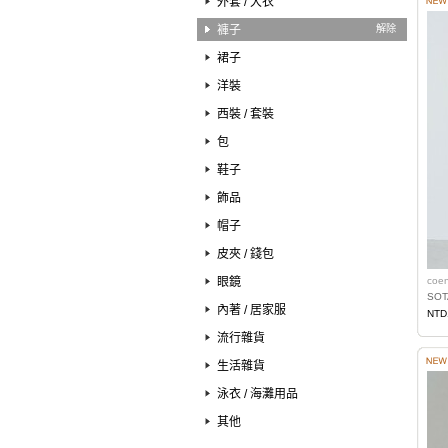
外套 / 大衣
褲子
解除
裙子
洋裝
西裝 / 套裝
包
鞋子
飾品
帽子
皮夾 / 錢包
眼鏡
coe
SO
內著 / 居家服
NTD
流行雜貨
生活雜貨
泳衣 / 海灘用品
其他