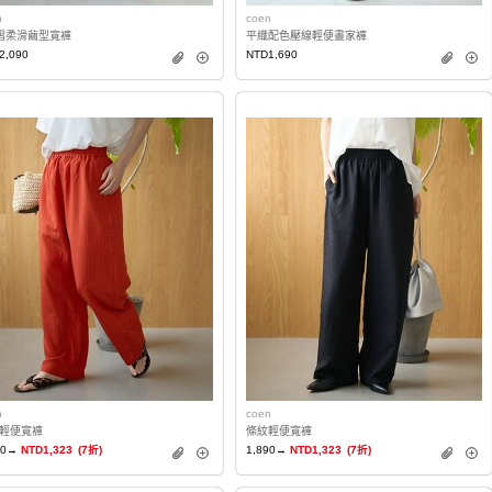
n
coen
摺柔滑繭型寬褲
平織配色壓線輕便畫家褲
2,090
NTD1,690
n
coen
輕便寬褲
條紋輕便寬褲
90→
NTD1,323
(7折)
1,890→
NTD1,323
(7折)