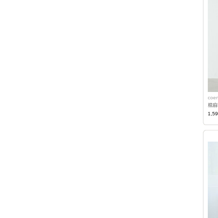
coe
棉麻
1,5