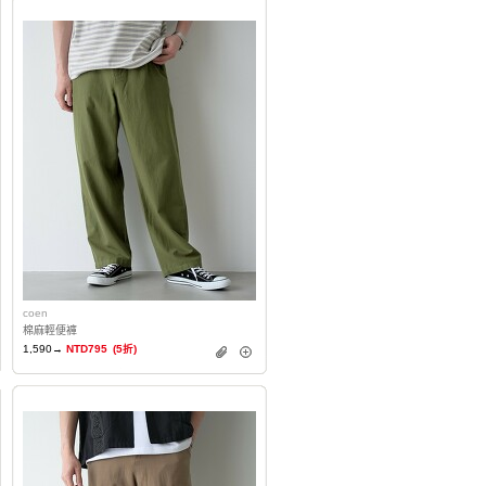
coen
棉麻輕便褲
1,590→
NTD795
(5折)