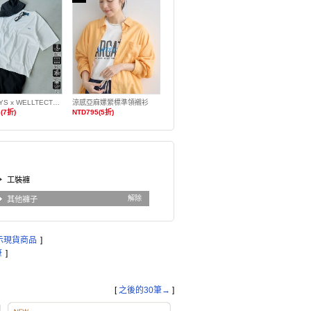
PENNEYS x WELLTECT特別訂製多機能刺繡T恤 抗UV・涼感・吸水速乾・遮熱
涼感亞麻嫘縈標準領襯衫
(7折)
NTD795(5折)
工裝褲
解除
其他褲子
示現貨商品
]
筆
]
[
之後的30筆→
]