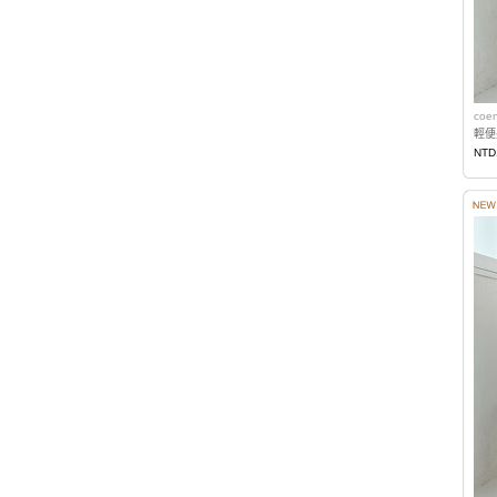
coe
輕便
NTD