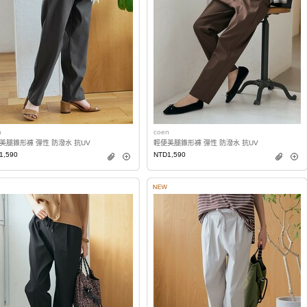
n
coen
美腿錐形褲 彈性 防潑水 抗UV
輕便美腿錐形褲 彈性 防潑水 抗UV
1,590
NTD1,590