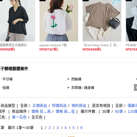
感開襟領五分袖罩衫
ogawa natsumi T恤
【Cool Hug Cotton 】涼感寬鬆T恤
D595(5折)
NTD973(7折)
NTD545(5折)
NTD763
褲子精確篩選條件
牛仔褲
西裝褲
短褲
吊帶褲 / 連身褲
: 商品類型
[
全部
/
正價商品
/
特價商品
/
預約商品
]
是否有現貨
[
全部
/
僅顯
序 :
[
新品順序
/
價格 低→高
/
價格 高→低
]
顯示件數 :
[
30筆
/
60筆
/
120
色 :
[
單一花色
/
全花色
]
4筆 顯示 1筆〜30筆
1
/
2
/
3
/
4
/
5
/
6