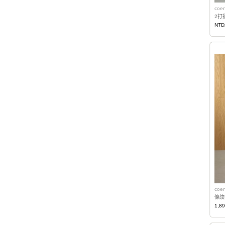
coe
2打
NTD
coe
條紋
1,8