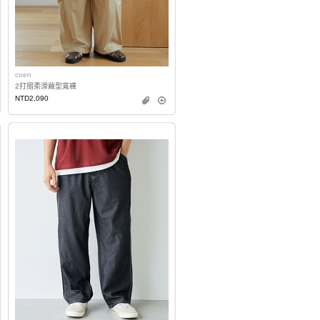
coen
2打摺柔滑繭型寬褲
NTD2,090