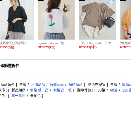
感開襟領五分袖罩衫
ogawa natsumi T恤
【Cool Hug Cotton 】涼感寬鬆T恤
涼感亞
D595(5折)
NTD973(7折)
NTD545(5折)
NTD795
精確篩選條件
: 商品類型
[
全部
/
正價商品
/
特價商品
/
預約商品
]
是否有現貨
[
全部
/
僅顯
序 :
[
新品順序
/
價格 低→高
/
價格 高→低
]
顯示件數 :
[
30筆
/
60筆
/
120
色 :
[
單一花色
/
全花色
]