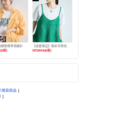
麻嫘縈標準領襯衫
【成套單品】鉤針吊帶背心T恤套組
(5折)
NTD954(6折)
示現貨商品
]
筆
]