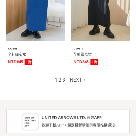
coen
coen
全針織窄裙
全針織窄裙
5折
5折
NTD845
NTD845
1
2
3
NEXT
UNITED ARROWS LTD. 官方APP
歡迎下載APP，鎖定最新情報與專屬推播通知