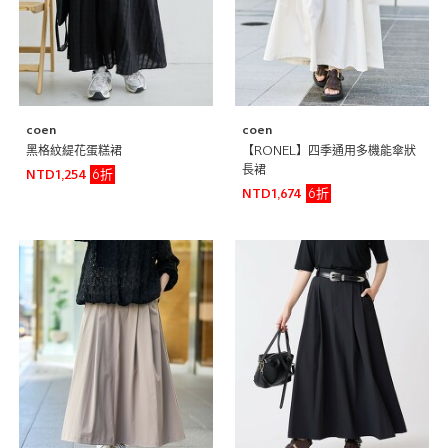
coen
coen
黑格紋緹花蛋糕裙
【RONEL】四季通用多機能傘狀
長裙
6折
NTD1,254
6折
NTD1,674