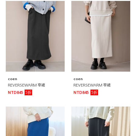
coen
coen
REVERSEWARM 窄裙
REVERSEWARM 窄裙
5折
5折
NTD845
NTD845