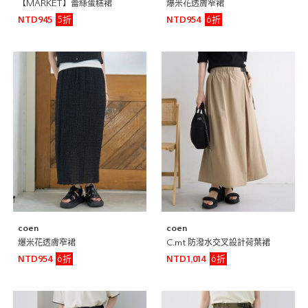
【MARKET】蕾絲蛋糕裙
爆米花透膚窄裙
5折
6折
NTD945
NTD954
coen
coen
爆米花透膚窄裙
C.mt 防潑水交叉設計荷葉裙
6折
6折
NTD954
NTD1,014