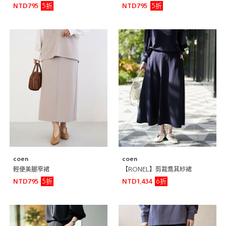
5折
5折
NTD795
NTD795
coen
coen
輕便美腿窄裙
【RONEL】剪裁喬其紗裙
5折
6折
NTD795
NTD1,434