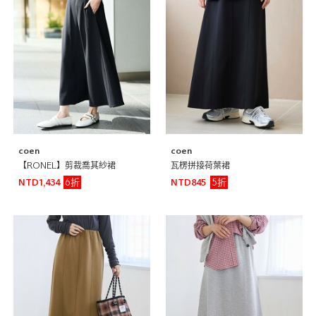
coen
coen
【RONEL】剪裁喬其紗裙
瓦楞拼接荷葉裙
6折
5折
NTD1,434
NTD845