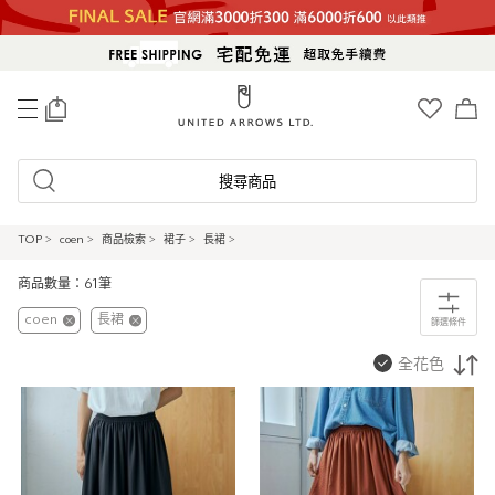
0
搜尋商品
TOP
>
coen
>
商品檢索
>
裙子
>
長裙
>
商品數量：61筆
coen
長裙
篩選條件
全花色