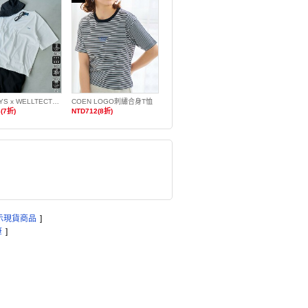
PENNEYS x WELLTECT特別訂製多機能刺繡T恤 抗UV・涼感・吸水速乾・遮熱
COEN LOGO刺繡合身T恤
(7折)
NTD712(8折)
示現貨商品
]
筆
]