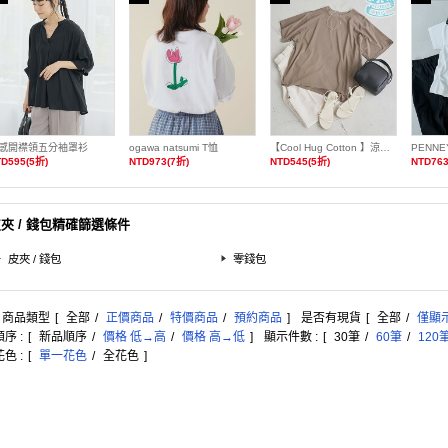
感開襟領五分袖罩衫
ogawa natsumi T恤
【Cool Hug Cotton 】涼感寬鬆T恤
D595(5折)
NTD973(7折)
NTD545(5折)
NTD763
夾 / 錢包精確篩選條件
皮夾 / 錢包
零錢包
: 商品類型
[
全部
/
正價商品
/
特價商品
/
預約商品
]
是否有現貨
[
全部
/
僅顯
序 :
[
新品順序
/
價格 低→高
/
價格 高→低
]
顯示件數 :
[
30筆
/
60筆
/
120
色 :
[
單一花色
/
全花色
]