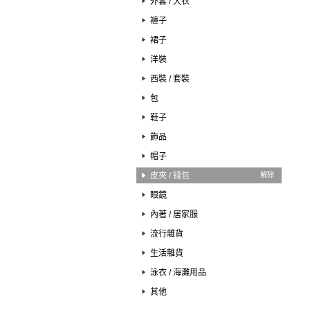
外套 / 大衣
褲子
裙子
洋裝
西裝 / 套裝
包
鞋子
飾品
帽子
皮夾 / 錢包
解除
眼鏡
內著 / 居家服
流行雜貨
生活雜貨
泳衣 / 海灘用品
其他