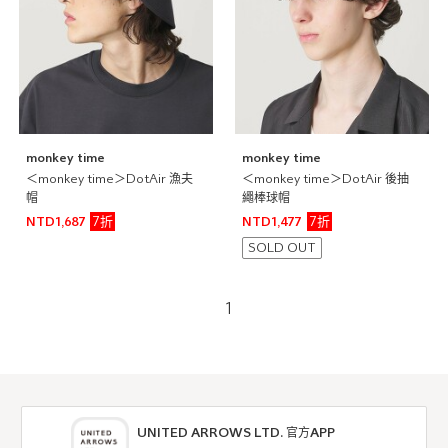
monkey time
monkey time
＜monkey time＞DotAir 漁夫
＜monkey time＞DotAir 後抽
帽
繩棒球帽
7折
7折
NTD1,687
NTD1,477
SOLD OUT
1
UNITED ARROWS LTD. 官方APP