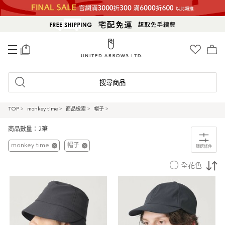
0
搜尋商品
TOP
>
monkey time
>
商品檢索
>
帽子
>
商品數量：2筆
monkey time
帽子
篩選條件
全花色