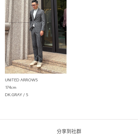
191cm
尺寸感
窄
寬
重量
重
輕
厚度
薄
厚
柔軟性
硬
軟
彈性
無彈性
彈性好
透明度
不透明
很透明
UNITED ARROWS
174cm
DK.GRAY / S
UNITED ARROWS
UNITED ARROWS
UNITED ARROWS 微風信義
店
分享到社群
175cm