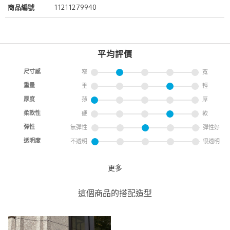
商品編號
11211279940
平均評價
尺寸感
窄
寬
重量
重
輕
厚度
薄
厚
柔軟性
硬
軟
彈性
無彈性
彈性好
透明度
不透明
很透明
更多
COOL DOTS 印花單排2鈕釦抗皺彈性西裝外
套 UA COZY
這個商品的搭配造型
UNITED ARROWS
UNITED ARROWS 微風信義
店