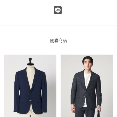
尺寸感
窄
寬
重量
重
輕
厚度
薄
厚
柔軟性
硬
軟
彈性
無彈性
彈性好
關聯商品
透明度
不透明
很透明