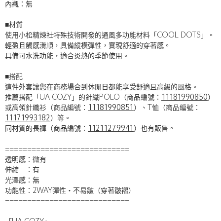
內襯：無
■材質
使用小松精煉社特殊技術開發的通風多功能材料「COOL DOTS」。
輕盈且觸感滑順，具備縱橫彈性，實現舒適的穿著感。
具備可水洗功能，適合炎熱的季節使用。
■搭配
這件外套讓您在商務場合到休閒日都能享受舒適且高級的風格。
推薦搭配「UA COZY」的針織POLO（商品編號：
11181990850
）
或高領針織衫（商品編號：
11181990851
）、T恤（商品編號：
11171993182
）等。
同材質的長褲（商品編號：
11211279941
）也有販售。
============================
透明感：微有
伸縮 ：有
光澤感：無
功能性：2WAY彈性・不易皺（穿著皺褶）
============================