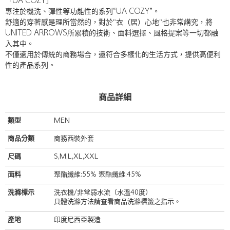
「UA COZY」
專注於機洗、彈性等功能性的系列“UA COZY”。
舒適的穿著感是理所當然的，對於"衣（居）心地"也非常講究，將
UNITED ARROWS所累積的技術、面料選擇、風格提案等一切都融
入其中。
不僅適用於傳統的商務場合，還符合多樣化的生活方式，提供高便利
性的產品系列。
商品詳細
類型
MEN
商品分類
商務西裝外套
尺碼
S,M,L,XL,XXL
面料
聚酯纖維:55% 聚酯纖維:45%
洗滌標示
洗衣機/非常弱水流（水溫40度）
具體洗滌方法請查看商品洗滌標籤之指示。
產地
印度尼西亞製造