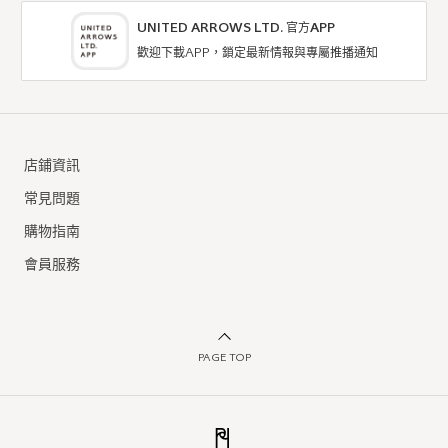
UNITED ARROWS LTD. 官方APP
歡迎下載APP，鎖定最新情報與專屬推播通知
outlet green label relaxing
outlet UNITED ARROWS
商務西裝外套
商務西裝外套
店鋪資訊
5折
4折
NTD4,325
NTD9,600
常見問題
購物指南
會員服務
PAGE TOP