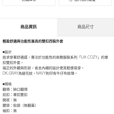
商品資訊
商品尺寸
輕盈舒適與功能性兼具的雙扣西裝外套
■設計
追求穿著舒適感，專注於功能性的商務服裝系列「UA COZY」的單
扣雙扣外套。
端正的外觀與形狀，省去內襯的設計使其輕便易穿。
DK.GRAY為緹花紋，NAVY則印有牛仔布紋理。
■規格
翻領：缺口翻領
前扣：單扣雙扣
開衩：無
腰袋：貼袋（無翻蓋）
袖扣：無