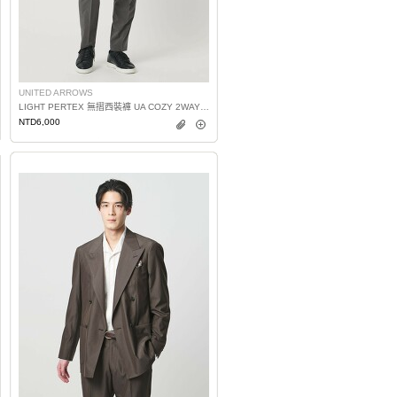
UNITED ARROWS
LIGHT PERTEX 無摺西裝褲 UA COZY 2WAY彈性
NTD6,000