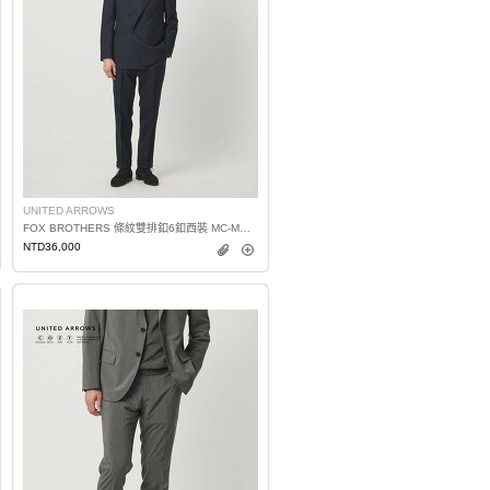
UNITED ARROWS
FOX BROTHERS 條紋雙排釦6釦西裝 MC-MODEL
NTD36,000