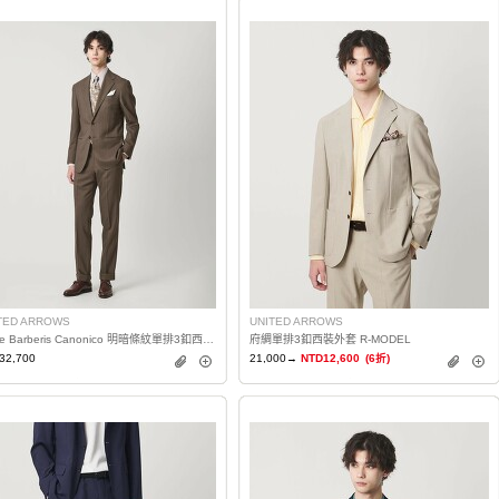
TED ARROWS
UNITED ARROWS
Vitale Barberis Canonico 明暗條紋單排3釦西裝 MC-MODEL 防潑水
府綢單排3釦西裝外套 R-MODEL
32,700
21,000→
NTD12,600
(6折)