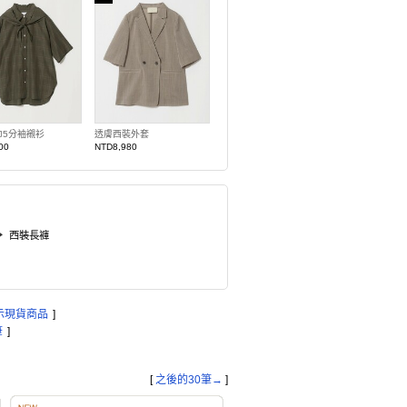
巾5分袖襯衫
透膚西裝外套
00
NTD8,980
西裝長褲
示現貨商品
]
筆
]
[
之後的30筆→
]