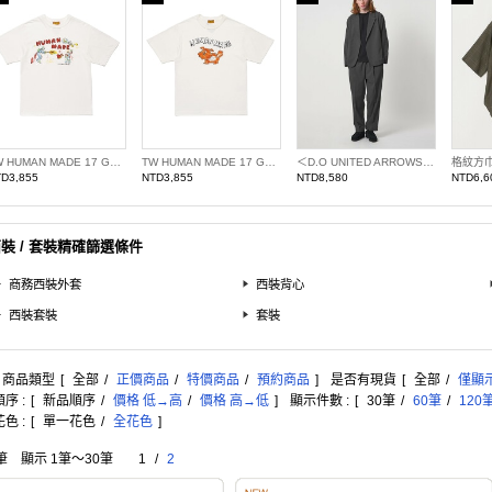
TW HUMAN MADE 17 GRAPHIC T13
TW HUMAN MADE 17 GRAPHIC T10
＜D.O UNITED ARROWS BY DAISUKE OBANA＞H/T＋ 中央燙線長褲 日本製
格紋方
D3,855
NTD3,855
NTD8,580
NTD6,6
裝 / 套裝精確篩選條件
商務西裝外套
西裝背心
西裝套裝
套裝
: 商品類型
[
全部
/
正價商品
/
特價商品
/
預約商品
]
是否有現貨
[
全部
/
僅顯
序 :
[
新品順序
/
價格 低→高
/
價格 高→低
]
顯示件數 :
[
30筆
/
60筆
/
120
色 :
[
單一花色
/
全花色
]
筆 顯示 1筆〜30筆
1
/
2