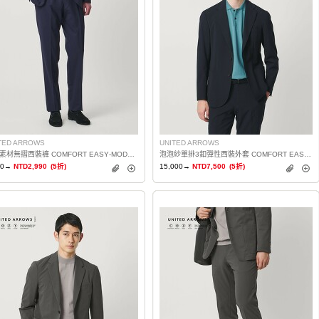
TED ARROWS
UNITED ARROWS
輕薄素材無摺西裝褲 COMFORT EASY‐MODEL 2WAY彈性・防潑水
泡泡紗單排3釦彈性西裝外套 COMFORT EASY‐MODEL
80→
NTD2,990
(5折)
15,000→
NTD7,500
(5折)