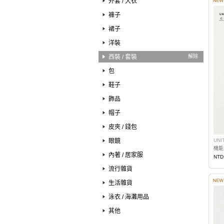
外套 / 大衣
褲子
裙子
洋裝
西裝 / 套裝
解除
包
鞋子
飾品
帽子
皮夾 / 錢包
眼鏡
UNI
機能
內著 / 居家服
NTD
流行雜貨
生活雜貨
泳衣 / 海灘用品
其他