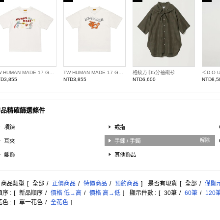
TW HUMAN MADE 17 GRAPHIC T13
TW HUMAN MADE 17 GRAPHIC T10
格紋方巾5分袖襯衫
D3,855
NTD3,855
NTD6,600
NTD8,5
飾品精確篩選條件
項鍊
戒指
解除
耳夾
手鍊 / 手鐲
髮飾
其他飾品
: 商品類型
[
全部
/
正價商品
/
特價商品
/
預約商品
]
是否有現貨
[
全部
/
僅顯
序 :
[
新品順序
/
價格 低→高
/
價格 高→低
]
顯示件數 :
[
30筆
/
60筆
/
120
色 :
[
單一花色
/
全花色
]