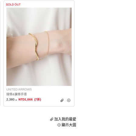
UNITED ARROWS
線條&鍊條手環
2,380→
NTD1,666
(7折)
加入我的最愛
顯示大圖