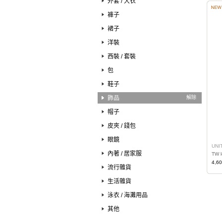
外套 / 大衣
褲子
裙子
洋裝
西裝 / 套裝
包
鞋子
飾品
解除
帽子
皮夾 / 錢包
眼鏡
UNI
內著 / 居家服
4,6
流行雜貨
生活雜貨
泳衣 / 海灘用品
其他