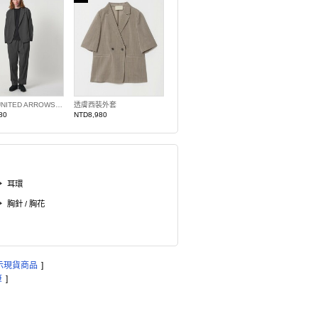
＜D.O UNITED ARROWS BY DAISUKE OBANA＞H/T＋ 中央燙線長褲 日本製
透膚西裝外套
80
NTD8,980
耳環
胸針 / 胸花
示現貨商品
]
筆
]