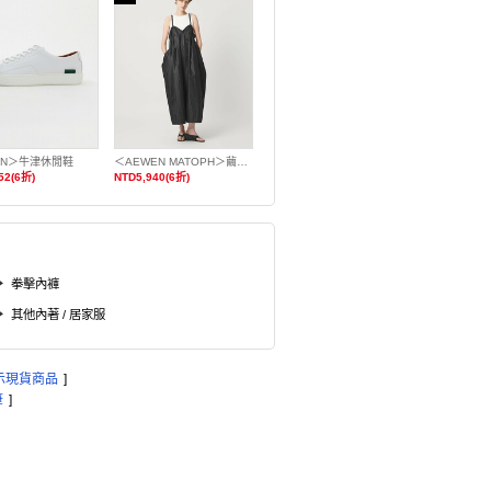
ON＞牛津休閒鞋
＜AEWEN MATOPH＞繭型吊帶洋裝
52(6折)
NTD5,940(6折)
拳擊內褲
其他內著 / 居家服
示現貨商品
]
筆
]