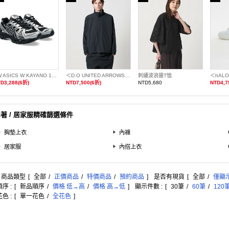
TW ASICS W KAYANO 12.1
＜D.O UNITED ARROWS BY DAISUKE OBANA＞ 塔夫綢土耳其袖拉鍊外套
刺繡波浪邊T恤
＜hAL
D3,288(6折)
NTD7,500(6折)
NTD5,680
NTD4,7
著 / 居家服精確篩選條件
胸墊上衣
內褲
居家服
內搭上衣
: 商品類型
[
全部
/
正價商品
/
特價商品
/
預約商品
]
是否有現貨
[
全部
/
僅顯
序 :
[
新品順序
/
價格 低→高
/
價格 高→低
]
顯示件數 :
[
30筆
/
60筆
/
120
色 :
[
單一花色
/
全花色
]