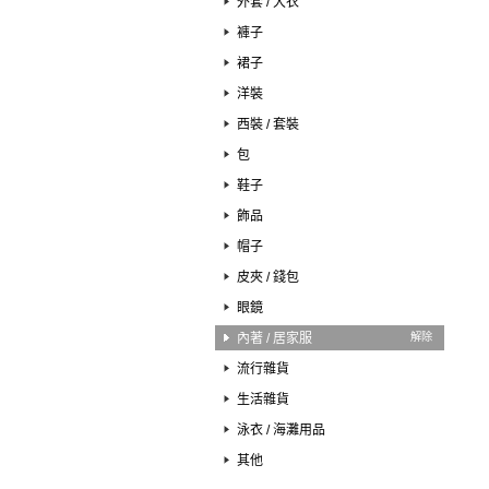
外套 / 大衣
褲子
裙子
洋裝
西裝 / 套裝
包
鞋子
飾品
帽子
皮夾 / 錢包
眼鏡
內著 / 居家服
解除
流行雜貨
生活雜貨
泳衣 / 海灘用品
其他