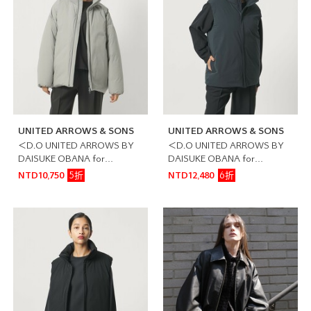
UNITED ARROWS & SONS
UNITED ARROWS & SONS
＜D.O UNITED ARROWS BY
＜D.O UNITED ARROWS BY
DAISUKE OBANA for
DAISUKE OBANA for
WOMEN＞塔夫綢羽絨外套
WOMEN＞塔夫綢雙面穿羽絨背
5折
6折
NTD10,750
NTD12,480
心