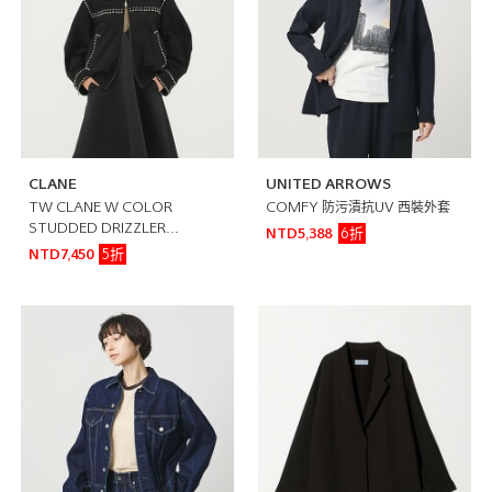
CLANE
UNITED ARROWS
TW CLANE W COLOR
COMFY 防污漬抗UV 西裝外套
STUDDED DRIZZLER
6折
NTD5,388
JACKET 鉚釘設計外套
5折
NTD7,450