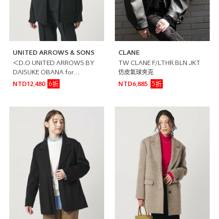
UNITED ARROWS & SONS
CLANE
＜D.O UNITED ARROWS BY
TW CLANE F/LTHR BLN JKT
DAISUKE OBANA for
仿皮氣球夾克
WOMEN＞塔夫綢雙面穿羽絨背
6折
5折
NTD12,480
NTD6,885
心 黑