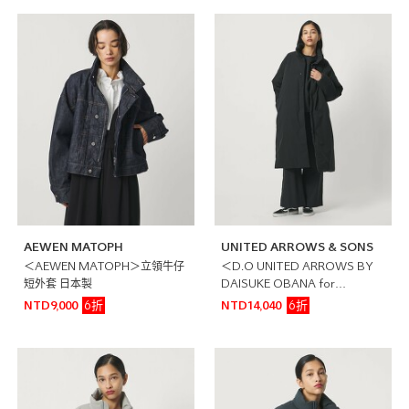
AEWEN MATOPH
UNITED ARROWS & SONS
＜AEWEN MATOPH＞立領牛仔
＜D.O UNITED ARROWS BY
短外套 日本製
DAISUKE OBANA for
WOMEN＞塔夫綢羽絨大衣 黑
6折
6折
NTD9,000
NTD14,040