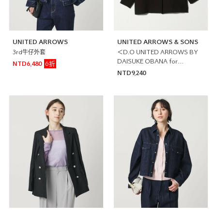
UNITED ARROWS
UNITED ARROWS & SONS
3rd牛仔外套
＜D.O UNITED ARROWS BY
DAISUKE OBANA for
6折
NTD6,480
WOMEN＞土耳其袖西裝外套 日
NTD9,240
本製