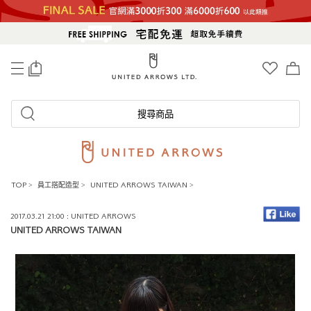
0
搜尋商品
TOP
>
員工搭配造型
>
UNITED ARROWS TAIWAN
>
2017.03.21 21:00 : UNITED ARROWS
UNITED ARROWS TAIWAN