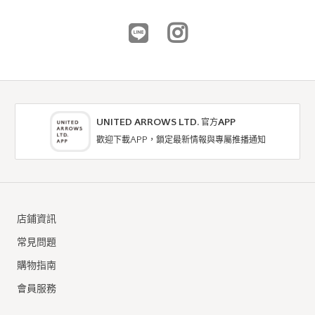
UNITED ARROWS LTD. 官方APP
歡迎下載APP，鎖定最新情報與專屬推播通知
outlet BEAUTY & YOUTH
outlet coen
牛仔褲
牛仔褲
店鋪資訊
5折
4折
NTD2,975
NTD836
常見問題
購物指南
會員服務