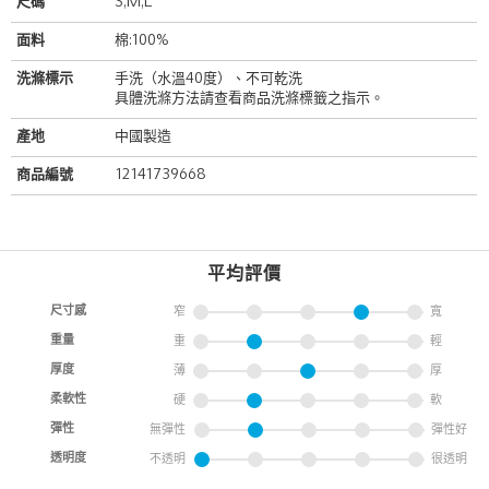
尺碼
S,M,L
面料
棉:100%
洗滌標示
手洗（水溫40度）、不可乾洗
具體洗滌方法請查看商品洗滌標籤之指示。
產地
中國製造
商品編號
12141739668
平均評價
尺寸感
窄
寬
重量
重
輕
厚度
薄
厚
柔軟性
硬
軟
彈性
無彈性
彈性好
透明度
不透明
很透明