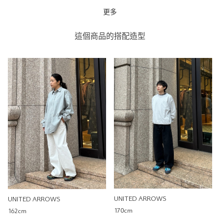
更多
寬鬆直筒西裝褲
UNITED ARROWS
這個商品的搭配造型
UNITED ARROWS 林口
OUTLET
0cm
尺寸感
窄
寬
重量
重
輕
厚度
薄
厚
柔軟性
硬
軟
彈性
無彈性
彈性好
透明度
不透明
很透明
UNITED ARROWS
UNITED ARROWS
170cm
162cm