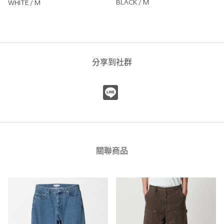
BLACK / M
WHITE / M
丹寧打褶寬版褲
UNITED ARROWS
UNITED ARROWS 大安店
162cm
分享到社群
尺寸感
窄
寬
重量
重
輕
厚度
薄
厚
柔軟性
硬
軟
彈性
無彈性
彈性好
透明度
不透明
很透明
關聯商品
H BY寬版褲