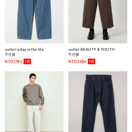
UNITED ARROWS
UNITED ARROWS 大安店
172cm
尺寸感
窄
寬
重量
重
輕
厚度
薄
厚
outlet a day in the life
outlet BEAUTY & YOUTH
柔軟性
硬
軟
牛仔褲
牛仔褲
彈性
無彈性
彈性好
7折
4折
NTD1,953
NTD3,056
透明度
不透明
很透明