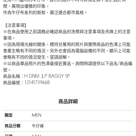
使用13.5盎司的牛仔布，自然的經紗不均勻表情使其不至於過於休
閒，展現出優雅的印象。
作為牛仔布系列的新款，廣泛適合都市風格。
【注意事項】
※在商品使用之前請務必確認商品的洗標與注意事項及吊牌上的注意
事項。
※因為現場光線的關係，模特兒著用的照片與實際商品的色澤上可能
會產生略有不同的情況。另外也會因為電腦設備的不同，顯示上可能
會略有不同的情況發生。望請諒解。
※以商品單品照片的色澤最接近實品。詢問時請提供以下品名/商品編
號。
商品名稱：H DNM １P BAGGY 5P
商品編號：12141739668
商品詳細
類型
MEN
商品分類
牛仔褲