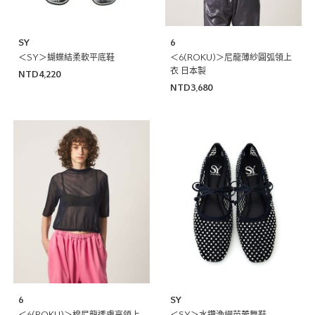
SY
6
＜SY＞蝴蝶結柔軟平底鞋
＜6(ROKU)＞尼龍薄紗圓弧領上
衣 日本製
NTD4,220
NTD3,680
6
SY