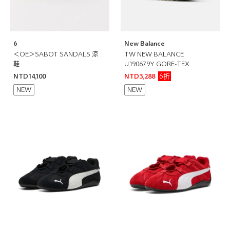
6
New Balance
＜OE＞SABOT SANDALS 涼
TW NEW BALANCE
鞋
U190679Y GORE-TEX
6折
NTD14,100
NTD3,288
NEW
NEW