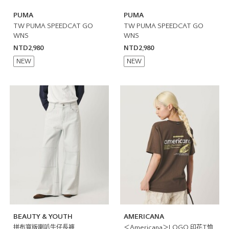
PUMA
PUMA
TW PUMA SPEEDCAT GO
TW PUMA SPEEDCAT GO
WNS
WNS
NTD2,980
NTD2,980
NEW
NEW
BEAUTY & YOUTH
AMERICANA
拼布寬版喇叭牛仔長褲
＜Americana＞LOGO 印花T恤