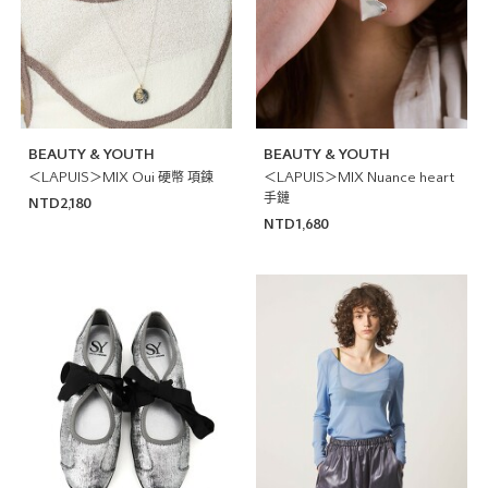
BEAUTY & YOUTH
BEAUTY & YOUTH
＜LAPUIS＞MIX Oui 硬幣 項鍊
＜LAPUIS＞MIX Nuance heart
手鏈
NTD2,180
NTD1,680