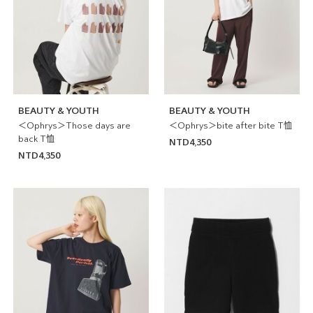
BEAUTY & YOUTH
BEAUTY & YOUTH
＜Ophrys＞Those days are
＜Ophrys＞bite after bite T恤
back T恤
NTD4,350
NTD4,350