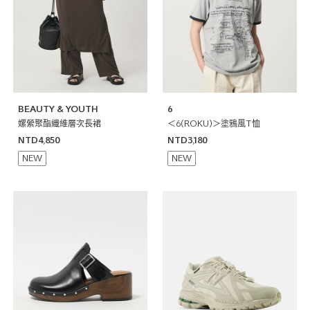
BEAUTY & YOUTH
6
嫘縈聚酯纖維層次長裙
＜6(ROKU)＞塗鴉風T恤
NTD4,850
NTD3,180
NEW
NEW