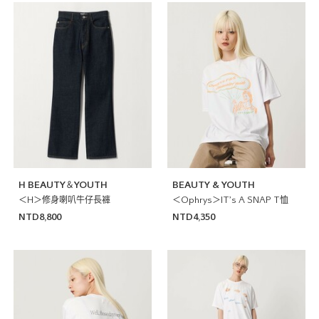
H BEAUTY＆YOUTH
BEAUTY & YOUTH
＜H＞修身喇叭牛仔長褲
＜Ophrys＞IT’s A SNAP T恤
NTD8,800
NTD4,350