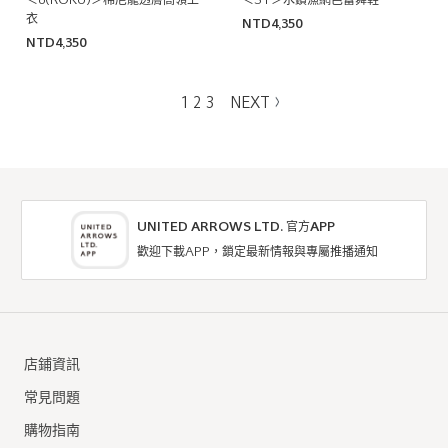
＜6(ROKU)＞棉尼龍透膚高領上
＜SY＞水鑽漁網芭蕾舞鞋
衣
NTD4,350
NTD4,350
1
2
3
NEXT
UNITED ARROWS LTD. 官方APP
歡迎下載APP，鎖定最新情報與專屬推播通知
店鋪資訊
常見問題
購物指南