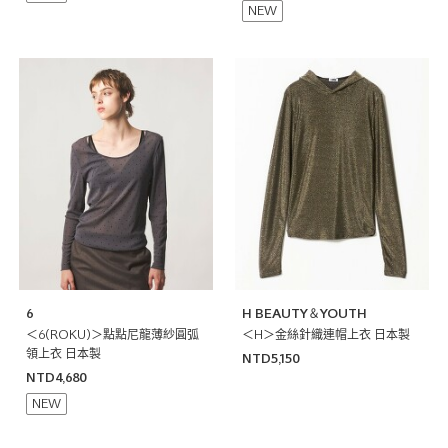
NEW
6
H BEAUTY＆YOUTH
＜6(ROKU)＞點點尼龍薄紗圓弧
＜H＞金絲針織連帽上衣 日本製
領上衣 日本製
NTD5,150
NTD4,680
NEW