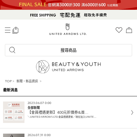
0
搜尋商品
TOP
>
新聞・新品資訊
>
最新消息
2023.06.07 0:00
全部新聞
【會員禮遇更新】400元折價券&首…
＼UNITED ARROWS LTD.會員禮遇更新／現在加入UNITE…
2026.07.31 0:00