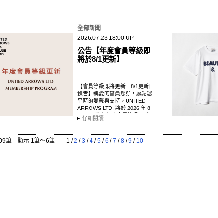
全部新聞
2026.07.23 18:00 UP
公告【年度會員等級即
將於8/1更新】
【會員等級即將更新｜8/1更新日
預告】親愛的會員您好，感謝您
平時的愛戴與支持，UNITED
ARROWS LTD. 將於 2026 年 8
月 1 日 進行年度會員等級更新。
仔細閱讀
…
09筆 顯示 1筆〜6筆
1
/
2
/
3
/
4
/
5
/
6
/
7
/
8
/
9
/
10