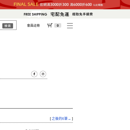
會員註冊
0
[
之後的6筆→
]