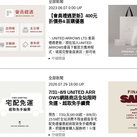
全部新聞
2023.06.07 0:00 UP
【會員禮遇更新】400元
折價券&首購優惠
＼UNITED ARROWS LTD.會員
禮遇更新／現在加入UNITED
ARROWS會員下載官方應用程
式，填寫完整會員資訊，即可收
到新會員獨享的$400元折價券，
仔細閱讀
快點來下載入會領取…
全部新聞
2026.07.29 18:00 UP
7/31~8/9 UNITED ARR
OWS網路商店全站限時
免運、超取免手續費
預告：7/31(五)00:00起 ~ 8/9(日)
23:59於全站消費不限金額皆享宅
配免運優惠超商取貨免手續費優
惠，把握機會購入服飾吧！※僅
宅配免運費，不包含貨到…
仔細閱讀