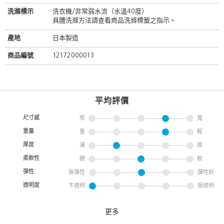
洗滌標示
洗衣機/非常弱水流（水溫40度）
具體洗滌方法請查看商品洗滌標籤之指示。
產地
日本製造
商品編號
12172000013
平均評價
尺寸感
窄
寬
重量
重
輕
厚度
薄
厚
柔軟性
硬
軟
彈性
無彈性
彈性好
透明度
不透明
很透明
更多
高級感踢恤