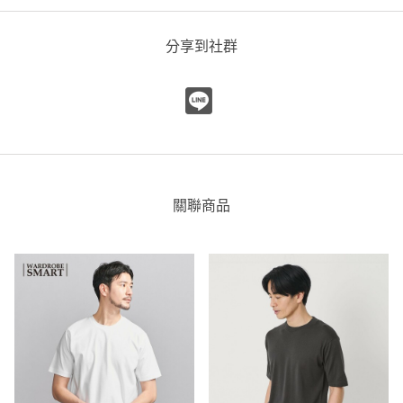
UNITED ARROWS
UNITED ARROWS 大安店
分享到社群
172cm
尺寸感
窄
寬
重量
重
輕
厚度
薄
厚
柔軟性
硬
軟
彈性
關聯商品
無彈性
彈性好
透明度
不透明
很透明
Suvin 超長棉土耳其袖圓領T恤 日本製
UNITED ARROWS