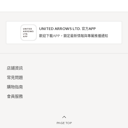
厚度
薄
厚
柔軟性
硬
軟
彈性
無彈性
彈性好
UNITED ARROWS LTD. 官方APP
透明度
不透明
很透明
歡迎下載APP，鎖定最新情報與專屬推播通知
C.E
C.E
T恤 / 剪裁上衣
T恤 / 剪裁上衣
店鋪資訊
NTD2,790
NTD2,230
常見問題
購物指南
會員服務
PAGE TOP