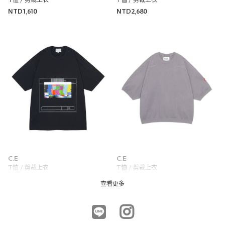
T恤 / 剪裁上衣
T恤 / 剪裁上衣
NTD1,610
NTD2,680
尺寸感
窄
寬
重量
重
輕
厚度
薄
厚
柔軟性
硬
軟
彈性
無彈性
彈性好
透明度
不透明
很透明
土耳其袖T恤
C.E
C.E
UNITED ARROWS
T恤 / 剪裁上衣
T恤 / 剪裁上衣
UNITED ARROWS 大安店
NTD3,070
NTD4,740
170cm
查看更多
尺寸感
窄
寬
重量
重
輕