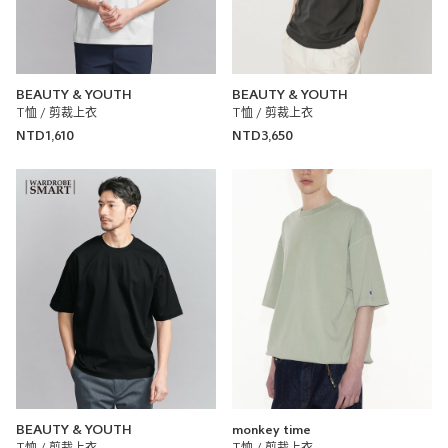
UNITED ARROWS 大安店
170cm
尺寸感
窄
寬
BEAUTY & YOUTH
BEAUTY & YOUTH
重量
重
輕
T恤 / 剪裁上衣
T恤 / 剪裁上衣
NTD1,610
NTD3,650
厚度
薄
厚
柔軟性
硬
軟
彈性
無彈性
彈性好
透明度
不透明
很透明
Suvin 超長棉土耳其袖圓領T恤 日本製
UNITED ARROWS
UNITED ARROWS 大安店
170cm
BEAUTY & YOUTH
monkey time