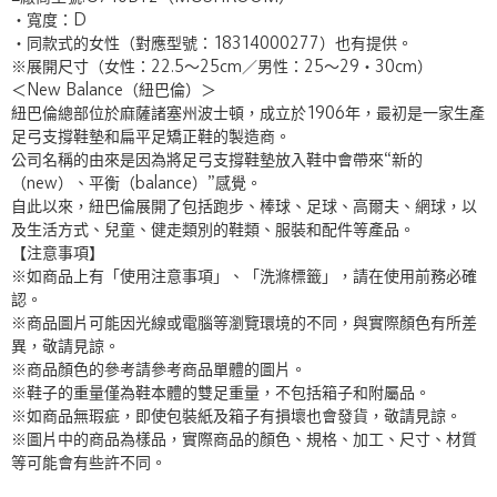
・寬度：D
・同款式的女性（對應型號：18314000277）也有提供。
※展開尺寸（女性：22.5〜25cm／男性：25〜29・30cm）
＜New Balance（紐巴倫）＞
紐巴倫總部位於麻薩諸塞州波士頓，成立於1906年，最初是一家生產
足弓支撐鞋墊和扁平足矯正鞋的製造商。
公司名稱的由來是因為將足弓支撐鞋墊放入鞋中會帶來“新的
（new）、平衡（balance）”感覺。
自此以來，紐巴倫展開了包括跑步、棒球、足球、高爾夫、網球，以
及生活方式、兒童、健走類別的鞋類、服裝和配件等產品。
【注意事項】
※如商品上有「使用注意事項」、「洗滌標籤」，請在使用前務必確
認。
※商品圖片可能因光線或電腦等瀏覽環境的不同，與實際顏色有所差
異，敬請見諒。
※商品顏色的參考請參考商品單體的圖片。
※鞋子的重量僅為鞋本體的雙足重量，不包括箱子和附屬品。
※如商品無瑕疵，即使包裝紙及箱子有損壞也會發貨，敬請見諒。
※圖片中的商品為樣品，實際商品的顏色、規格、加工、尺寸、材質
等可能會有些許不同。