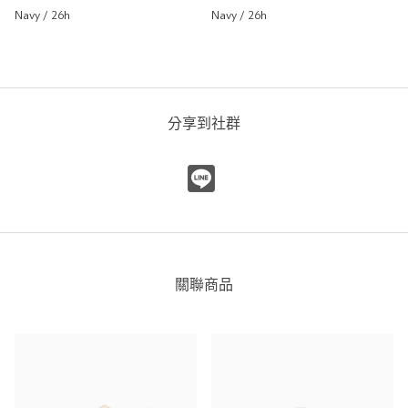
UNITED ARROWS
Navy / 26h
Navy / 26h
UNITED ARROWS 微風信義
店
172cm
重量
重
輕
分享到社群
鞋楦寬
窄
寬
尺寸感
偏小
偏大
關聯商品