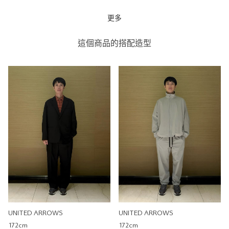
更多
別注限定款 BEAUTY＆YOUTH x New Balance
U740 男款
這個商品的搭配造型
UNITED ARROWS
UNITED ARROWS 微風信義
店
191cm
重量
重
輕
鞋楦寬
窄
寬
尺寸感
偏小
偏大
別注限定款 BEAUTY＆YOUTH x New Balance
UNITED ARROWS
UNITED ARROWS
U740 男款
172cm
172cm