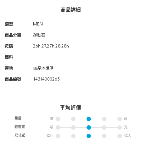
商品詳細
類型
MEN
商品分類
運動鞋
尺碼
26h,27,27h,28,28h
面料
產地
無產地說明
商品編號
14314000265
平均評價
重量
重
輕
鞋楦寬
窄
寬
尺寸感
偏小
偏大