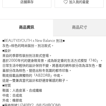
店舖庫存
加入我的最愛
商品資訊
商品尺寸
■BEAUTY&YOUTH x New Balance 別注■
灰色×棕色的時尚裝扮，
別注款式。
■設計
來自
的季節性裝扮
別注款式登場。
基於2000年代的健身鞋背景，成為新定番的生活方式模型「740」。
日常生活中輕快的設計保持不變，將基底的網布部分改為深灰色，覆
蓋部分改為棕色，營造出秋冬氛圍的都市印象。
鞋底搭載品牌獨特的「ABZORB」中底。
這是一雙兼具當代設計和舒適穿著感的鞋子。
■材質
鞋面：人造皮革、合成纖維
中底：合成底
外底：橡膠底
■廠商型號:U740BY2（MUSHROOM）