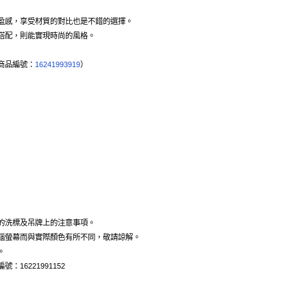
盈感，享受材質的對比也是不錯的選擇。
搭配，則能實現時尚的風格。
商品編號：
16241993919
）
的洗標及吊牌上的注意事項。
腦螢幕而與實際顏色有所不同，敬請諒解。
。
編號：16221991152