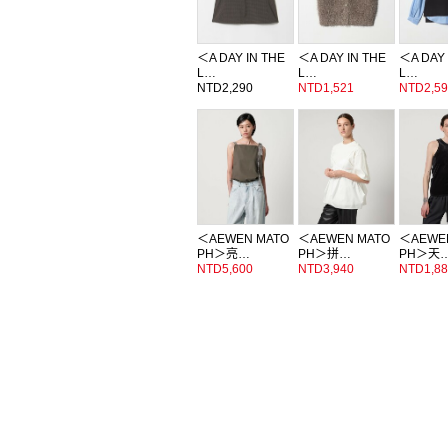
＜A DAY IN THE
＜A DAY IN THE
＜A DAY 
L…
L…
L…
NTD2,290
NTD1,521
NTD2,59
＜AEWEN MATO
＜AEWEN MATO
＜AEWE
PH＞亮…
PH＞拼…
PH＞天
NTD5,600
NTD3,940
NTD1,88