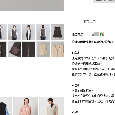
商品說明
運送方法
拉鍊細節帶來銳利印象的V領背心
■設計
使用厚實的面料製作，外套般的背
特徵是拉鍊和縫線工藝。
簡潔的V領和寬鬆的臂孔等，都是
圓形設計的下擺，搭配腰部修身，
■材質
厚實的斜紋棉布。
採用不完全染色的中白染技術，讓
褪色般的閃爍色調，營造出休閒而
■搭配