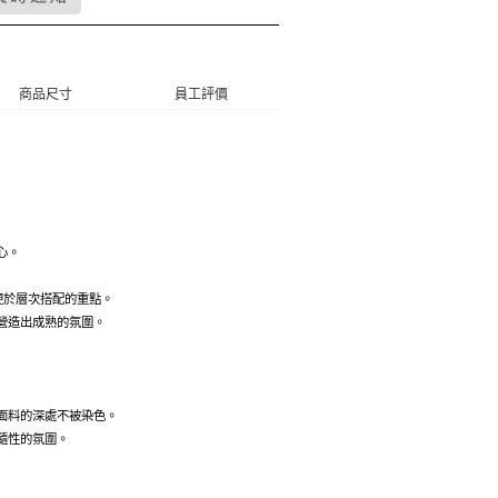
商品尺寸
員工評價
心。
便於層次搭配的重點。
營造出成熟的氛圍。
面料的深處不被染色。
隨性的氛圍。