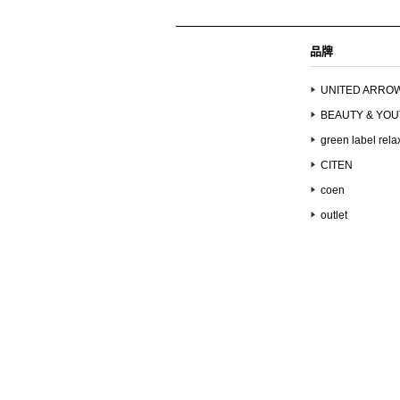
品牌
UNITED ARRO
BEAUTY & YO
green label rela
CITEN
coen
outlet