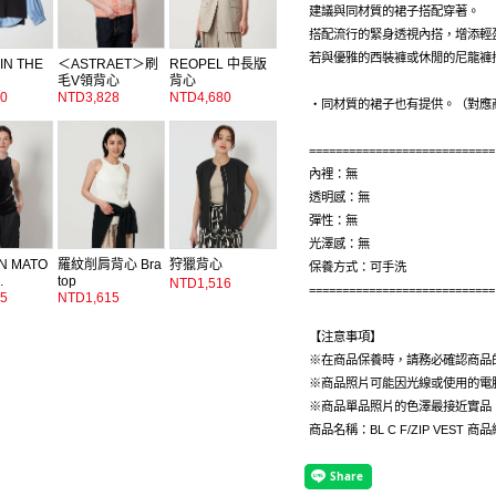
建議與同材質的裙子搭配穿著。
搭配流行的緊身透視內搭，增添輕
若與優雅的西裝褲或休閒的尼龍褲
IN THE
＜ASTRAET＞刷
REOPEL 中長版
毛V領背心
背心
0
NTD3,828
NTD4,680
・同材質的裙子也有提供。（對應
============================
內裡：無
透明感：無
彈性：無
光澤感：無
N MATO
羅紋削肩背心 Bra
狩獵背心
保養方式：可手洗
…
top
NTD1,516
============================
5
NTD1,615
【注意事項】
※在商品保養時，請務必確認商品
※商品照片可能因光線或使用的電
※商品單品照片的色澤最接近實品
商品名稱：BL C F/ZIP VEST 商品