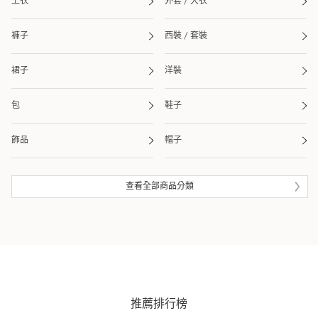
上衣
外套 / 大衣
褲子
西裝 / 套裝
裙子
洋裝
包
鞋子
飾品
帽子
皮夾 / 錢包
流行雜貨
查看全部商品分類
生活雜貨
眼鏡
泳衣 / 海灘用品
推薦排行榜