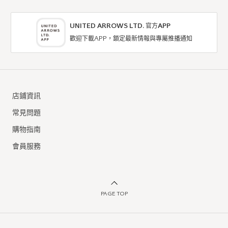
UNITED ARROWS LTD. 官方APP
歡迎下載APP，鎖定最新情報與專屬推播通知
6
BEAUTY & YOUTH
洋裝
洋裝
店鋪資訊
5折
6折
NTD5,050
NTD3,090
常見問題
購物指南
會員服務
PAGE TOP