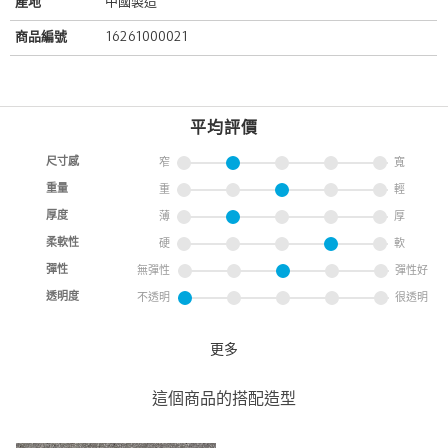
產地
中國製造
商品編號
16261000021
平均評價
尺寸感
窄
寬
重量
重
輕
厚度
薄
厚
柔軟性
硬
軟
彈性
無彈性
彈性好
透明度
不透明
很透明
更多
側邊挖洞短袖洋裝
UNITED ARROWS
這個商品的搭配造型
UNITED ARROWS 微風南山
店