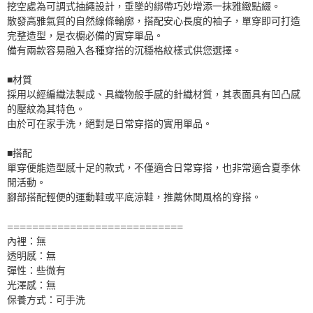
挖空處為可調式抽繩設計，垂墜的綁帶巧妙增添一抹雅緻點綴。
散發高雅氣質的自然線條輪廓，搭配安心長度的袖子，單穿即可打造
完整造型，是衣櫥必備的實穿單品。
備有兩款容易融入各種穿搭的沉穩格紋樣式供您選擇。
■材質
採用以經編織法製成、具織物般手感的針織材質，其表面具有凹凸感
的壓紋為其特色。
由於可在家手洗，絕對是日常穿搭的實用單品。
■搭配
單穿便能造型感十足的款式，不僅適合日常穿搭，也非常適合夏季休
閒活動。
腳部搭配輕便的運動鞋或平底涼鞋，推薦休閒風格的穿搭。
============================
內裡：無
透明感：無
彈性：些微有
光澤感：無
保養方式：可手洗