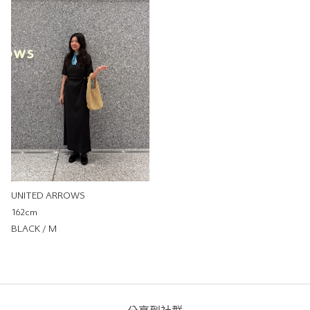
162cm
尺寸感
窄
寬
重量
重
輕
厚度
薄
厚
柔軟性
硬
軟
彈性
無彈性
彈性好
透明度
不透明
很透明
UNITED ARROWS
162cm
BLACK / M