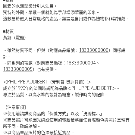
■設計
圓潤的水滴型設計引人注目。
獨特的外觀，單戴一個就能為手部增添華麗的印象。
這款易於融入日常風格的產品，無論是自用或作為禮物都非常推薦。
■材質
黃銅（電鍍）
・雖然材質不同，但與（對應商品編號：
18333000000
）同樣設
計。
・同系列的項鍊（對應商品編號：
18333000004
、
18333000005
）也有提供。
＜PHILIPPE AUDIBERT（菲利普·奧迪貝爾）＞
成立於1990年的法國時尚配飾品牌＜PHILIPPE AUDIBERT＞。
專注於品質，以高水準的設計為概念，製作時尚的配飾。
【注意事項】
※使用前請詳閱商品的「保養方式」以及「洗滌標示」
※商品照片可能因光線或使用的電腦螢幕而使實際顏色與照片呈現有
所不同，敬請諒解。
※以商品單品照片的色澤最接近實品。