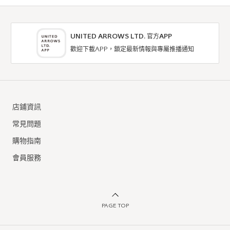
UNITED ARROWS LTD. 官方APP
歡迎下載APP，鎖定最新情報與專屬推播通知
BEAUTY & YOUTH
BEAUTY & YOUTH
戒指
戒指
店鋪資訊
7折
NTD3,010
NTD2,107
常見問題
購物指南
會員服務
PAGE TOP