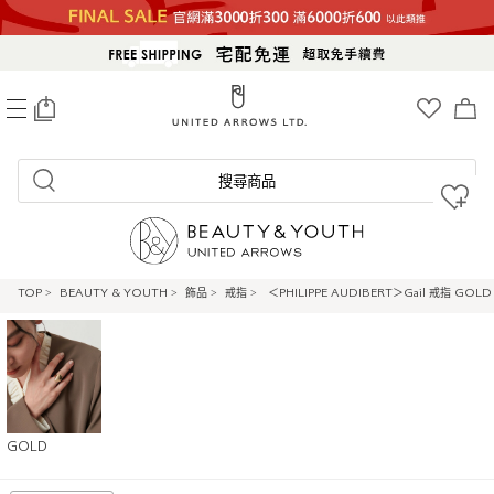
0
搜尋商品
TOP
>
BEAUTY & YOUTH
>
飾品
>
戒指
>
＜PHILIPPE AUDIBERT＞Gail 戒指 GOLD
GOLD