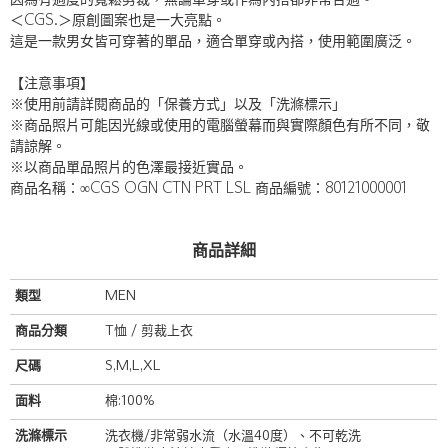
因為有適度的寬鬆剪裁，無論單穿或作為內搭都非常合適。
＜CGS.＞原創圖案也是一大亮點。
這是一款男女皆可穿著的單品，適合單穿或內搭，使用範圍廣泛。
【注意事項】
※使用前請詳閱商品的「保養方式」以及「洗滌標示」
※商品照片可能因光線或使用的電腦螢幕而與實際顏色有所不同，敬
請諒解。
※以商品單品照片的色澤最接近實品。
商品名稱：∞CGS OGN CTN PRT LSL 商品編號：80121000001
商品詳細
類型
MEN
商品分類
T恤 / 剪裁上衣
尺碼
S,M,L,XL
面料
棉:100%
洗滌標示
洗衣機/非常弱水流（水溫40度）、不可乾洗