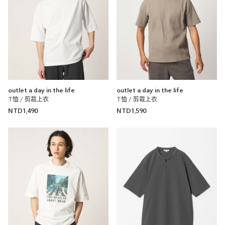
outlet a day in the life
outlet a day in the life
T恤 / 剪裁上衣
T恤 / 剪裁上衣
NTD1,490
NTD1,590