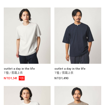
outlet a day in the life
outlet a day in the life
T恤 / 剪裁上衣
T恤 / 剪裁上衣
9折
NTD1,341
NTD1,490