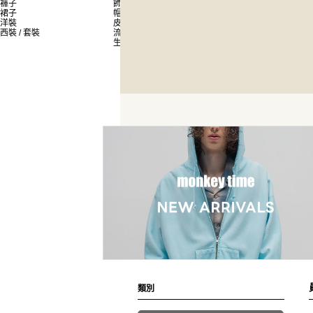
褲子
飾品
員工搭配造型
裙子
帽子
新聞
洋裝
皮夾 / 錢包
西裝 / 套裝
流行雜貨
生活雜貨
類別