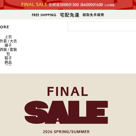
上衣
外套 / 大衣
褲子
西裝 / 套裝
包
鞋子
飾品
帽子
皮夾 / 錢包
流行雜貨
生活雜貨
新商品
排名
員工搭配造型
新聞
上衣
外套 / 大衣
褲子