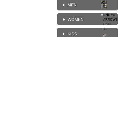
MEN
UNITED
WOMEN
ARROWS
Chien
172cm
KIDS
UNITED
HOME
ARROWS
Chien
172cm
UNITED
ARROWS
Chien
172cm
UNITED
ARROWS
柯
柯