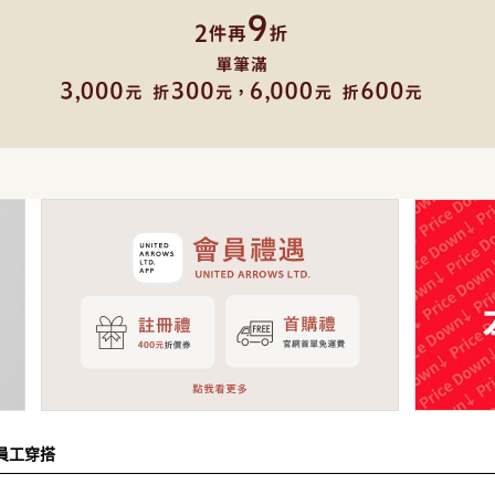
裙子
洋裝
西裝 / 套裝
包
鞋子
飾品
帽子
皮夾 / 錢包
流行雜貨
生活雜貨
新商品
排名
員工搭配造型
新聞
員工穿搭