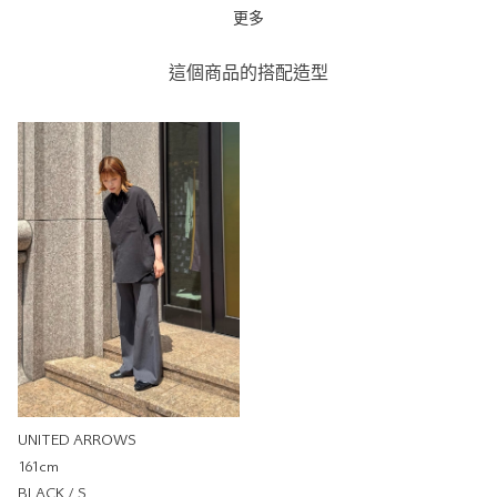
更多
透膚標準領襯衫
UNITED ARROWS
這個商品的搭配造型
UNITED ARROWS 大安店
170cm
尺寸感
窄
寬
重量
重
輕
厚度
薄
厚
柔軟性
硬
軟
彈性
無彈性
彈性好
透明度
不透明
很透明
UNITED ARROWS
161cm
BLACK / S