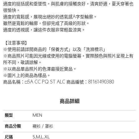
適度的挺括感和垂墜性，與肌膚的接觸良好，清爽舒適，夏天穿著也
很愉快。
適度的寬鬆感，展現出絕妙的透氣感A字型輪廓。
雖然是寬鬆的輪廓，但卻完成了高級的形狀。
適度的透視感，讓這件衣服非常輕盈涼爽。
【注意事項】
※使用前請詳閱商品的「保養方式」以及「洗滌標示」
※商品照片可能因光線或使用的電腦螢幕，實際顏色與照片呈現上有
所不同，敬請諒解。
※以商品單品照片的色澤最接近實品。
※圖片上的商品為樣品。
商品名稱：□SA CC PQ ST ALC 商品編號：81161490380
商品詳細
類型
MEN
商品分類
襯衫 / 罩衫
尺碼
S,M,L,XL