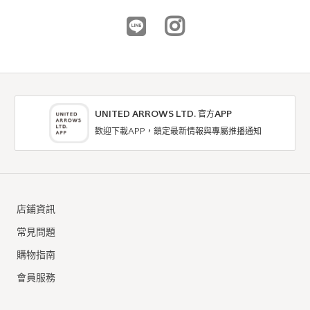
UNITED ARROWS LTD. 官方APP
歡迎下載APP，鎖定最新情報與專屬推播通知
outlet a day in the life
outlet a day in the life
襯衫 / 罩衫
襯衫 / 罩衫
店鋪資訊
8折
NTD1,752
NTD2,490
常見問題
購物指南
會員服務