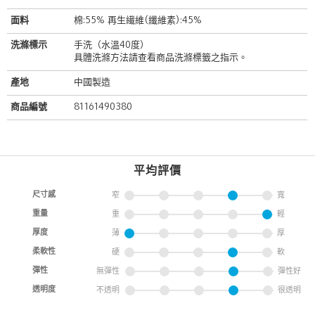
面料
棉:55% 再生繊維(纖維素):45%
洗滌標示
手洗（水溫40度）
具體洗滌方法請查看商品洗滌標籤之指示。
產地
中國製造
商品編號
81161490380
平均評價
尺寸感
窄
寬
重量
重
輕
厚度
薄
厚
柔軟性
硬
軟
彈性
無彈性
彈性好
透明度
不透明
很透明