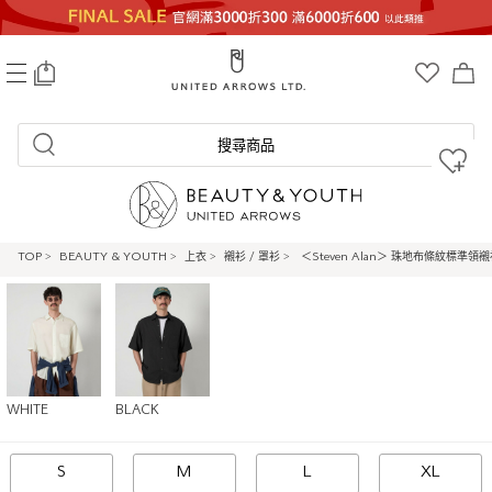
0
搜尋商品
TOP
>
BEAUTY & YOUTH
>
上衣
>
襯衫 / 罩衫
>
＜Steven Alan＞ 珠地布條紋標準領襯衫
WHITE
BLACK
S
M
L
XL