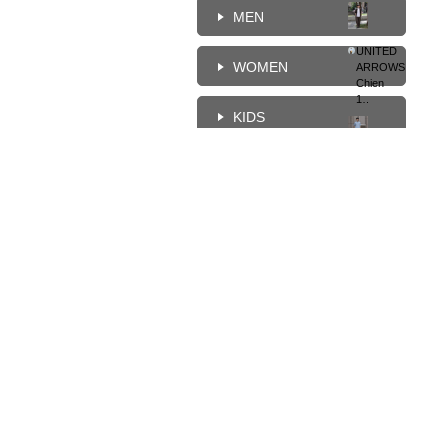
MEN
UNITED
WOMEN
ARROWS
Chien
172cm
KIDS
UNITED
HOME
ARROWS
Chien
172cm
UNITED
ARROWS
Chien
172cm
UNITED
ARROWS
柯
柯