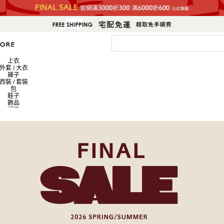
上衣
外套 / 大衣
褲子
西裝 / 套裝
包
鞋子
飾品
帽子
皮夾 / 錢包
流行雜貨
生活雜貨
新商品
排名
員工搭配造型
新聞
上衣
外套 / 大衣
褲子