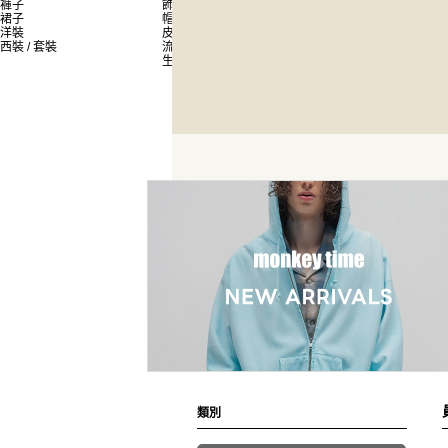
褲子
飾品
員工搭配造型
裙子
帽子
新聞
洋裝
皮夾 / 錢包
西裝 / 套裝
流行雜貨
生活雜貨
類別