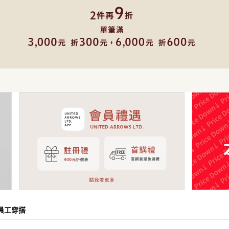
裙子
洋裝
西裝 / 套裝
包
鞋子
飾品
帽子
皮夾 / 錢包
流行雜貨
生活雜貨
新商品
排名
員工搭配造型
新聞
員工穿搭