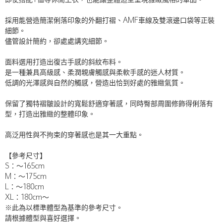
即使搭配T恤等休閒上衣，也能讓整體造型呈現雅緻風格的單品。
採用能營造簡潔俐落印象的外翻打褶、AMF車線及雙滾邊口袋等正裝
細節。
儘管設計簡約，卻處處講究細節。
面料選用打造出復古手感的斜紋布料。
是一種兼具高級感、柔潤親膚觸感與柔軟手感的迷人材質。
低調的光澤感與自然的觸感，營造出恰到好處的雅緻氣質。
保留了獨特褶皺設計的寬鬆舒適穿著感，同時臀部周圍修飾得俐落有
型，打造出雅緻的整體印象。
高泛用性與不拘束的穿著感也是其一大重點。
【參考尺寸】
S：～165cm
M：～175cm
L：～180cm
XL：180cm～
※此為以標準體型為基準的參考尺寸。
請根據體型與喜好選擇。