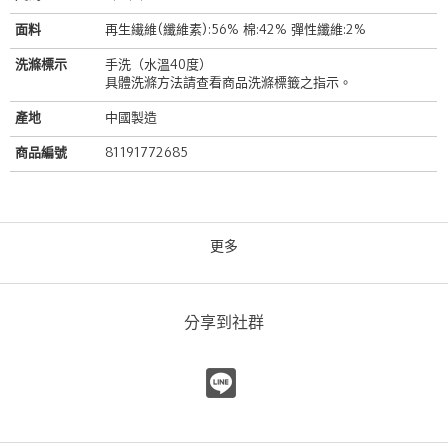
面料
再生繊維(纖維素):56% 棉:42% 彈性纖維:2%
洗滌標示
手洗（水溫40度）
具體洗滌方法請查看商品洗滌標籤之指示。
產地
中國製造
商品編號
81191772685
更多
白褲
UNITED ARROWS
UNITED ARROWS 大安店
分享到社群
172cm