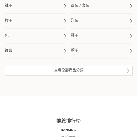
褲子
西裝 / 套裝
裙子
洋裝
包
鞋子
飾品
帽子
皮夾 / 錢包
流行雜貨
查看全部商品分類
生活雜貨
眼鏡
泳衣 / 海灘用品
推薦排行榜
RANKING