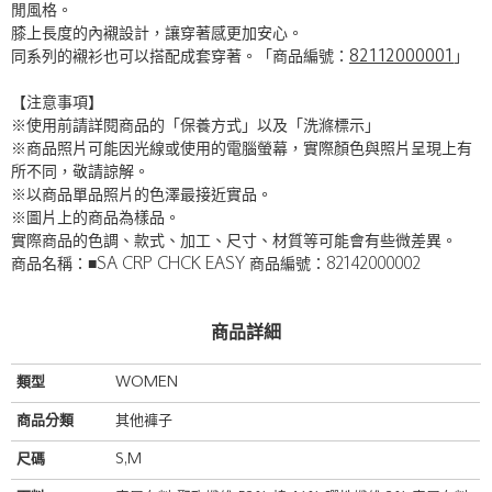
閒風格。
膝上長度的內襯設計，讓穿著感更加安心。
同系列的襯衫也可以搭配成套穿著。「商品編號：
82112000001
」
【注意事項】
※使用前請詳閱商品的「保養方式」以及「洗滌標示」
※商品照片可能因光線或使用的電腦螢幕，實際顏色與照片呈現上有
所不同，敬請諒解。
※以商品單品照片的色澤最接近實品。
※圖片上的商品為樣品。
實際商品的色調、款式、加工、尺寸、材質等可能會有些微差異。
商品名稱：■SA CRP CHCK EASY 商品編號：82142000002
商品詳細
類型
WOMEN
商品分類
其他褲子
尺碼
S,M