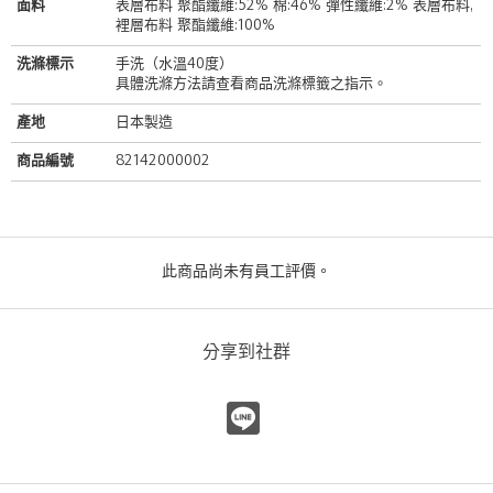
面料
表層布料 聚酯纖維:52% 棉:46% 彈性纖維:2% 表層布料,
裡層布料 聚酯纖維:100%
洗滌標示
手洗（水溫40度）
具體洗滌方法請查看商品洗滌標籤之指示。
產地
日本製造
商品編號
82142000002
此商品尚未有員工評價。
分享到社群