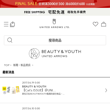
0
搜尋商品
TOP
>
新聞・新品資訊
>
最新消息
2017.06.19 0:00
BEAUTY & YOUTH
【Cat's ISSUE】＠UNI…
原先只在BEAUTY&YOUTH販賣的部分商品，…
2017.06.10 0:00