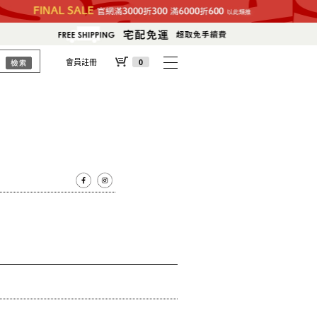
會員註冊
0