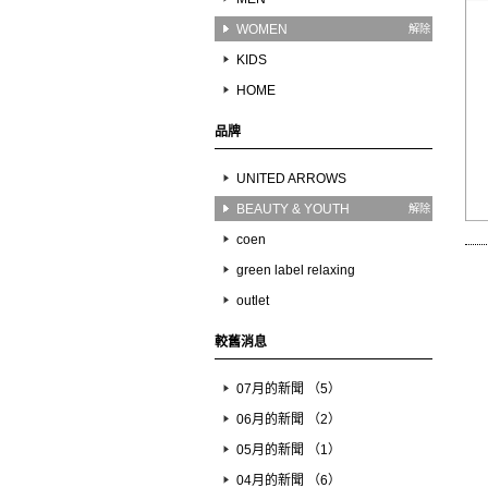
WOMEN
解除
KIDS
HOME
品牌
UNITED ARROWS
BEAUTY & YOUTH
解除
coen
green label relaxing
outlet
較舊消息
07月的新聞 （5）
06月的新聞 （2）
05月的新聞 （1）
04月的新聞 （6）