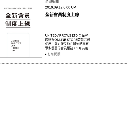
全部新聞
2019.09.12 0:00 UP
全新會員制度上線
UNITED ARROWS LTD.全品牌
店鋪與ONLINE STORE皆能共通
使用！既方便又能在購物時享有
眾多優惠的會員服務。1.可共用
於實體店鋪以及ONLINE STORE
仔細閱讀
的點數…