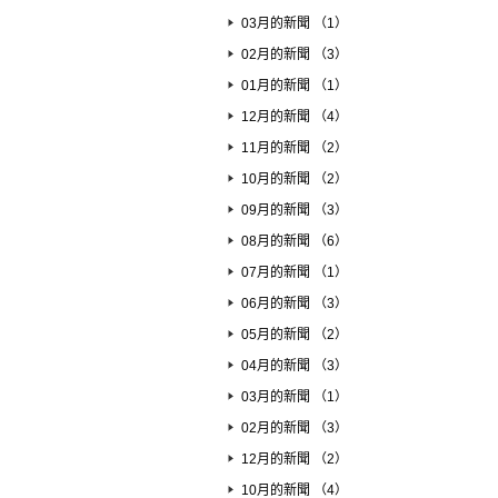
03月的新聞 （1）
02月的新聞 （3）
01月的新聞 （1）
12月的新聞 （4）
11月的新聞 （2）
10月的新聞 （2）
09月的新聞 （3）
08月的新聞 （6）
07月的新聞 （1）
06月的新聞 （3）
05月的新聞 （2）
04月的新聞 （3）
03月的新聞 （1）
02月的新聞 （3）
12月的新聞 （2）
10月的新聞 （4）