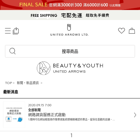
0
搜尋商品
TOP
>
新聞・新品資訊
>
最新消息
2020.09.15 7:00
全部新聞
網路調貨服務正式啟動
1.隨時可在網站輕鬆操作簡單就能把想親眼確認的單品，留貨在喜歡的店舖、…
1